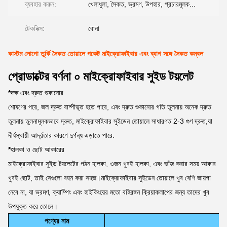
ব্যবহার করুন:
খেলাধুলা, সৈকত, ভ্রমণ, উপহার, প্রচারমূলক...
টেকনিক্স:
বোনা
কাস্টম লোগো তুর্কি সৈকত তোয়ালে পকেট মাইক্রোফাইবার এবং ব্যাগ সঙ্গে সৈকত কম্বল
প্রোডাক্টের বর্ণনা ০ মাইক্রোফাইবার সুইড টয়লেট
*
দক্ষ এবং দ্রুত শুকানোর
শোষণের পরে, জল দ্রুত বাষ্পীভূত হতে পারে, এবং দ্রুত শুকানোর গতি তুলনায় অনেক দ্রুত
তুলনায় তুলনামূলকভাবে দ্রুত, মাইক্রোফাইবার সুইডেন তোয়ালে সাধারণত 2-3 গুণ দ্রুত,যা
দীর্ঘস্থায়ী আর্দ্রতার কারণে দুর্গন্ধ এড়াতে পারে.
*
হালকা ও ছোট আকারের
মাইক্রোফাইবার সুইড টয়লেটের গঠন হালকা, ওজন খুবই হালকা, এবং ভাঁজ করার সময় আকার
খুবই ছোট, তাই সেগুলো বহন করা সহজ।মাইক্রোফাইবার সুইডেন তোয়ালে খুব বেশি জায়গা
নেবে না, যা ভ্রমণ, ক্যাম্পিং এবং হাইকিংয়ের মতো বহিরঙ্গন ক্রিয়াকলাপের জন্য তাদের খুব
উপযুক্ত করে তোলে।
পণ্যের নাম