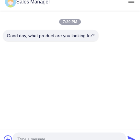
Sales Manager
তোয়ালে
সেরা মূল্য পান
সেরা মূল্য পান
7:20 PM
Good day, what product are you looking for?
Hefei Aqua Cool Co., Ltd.
andey@aquacool.com.cn
00--86-13856986218
26 তম তলা, C7 বিল্ডিং, বিনহু নতুন জেলা, হেফেই, চীন
চীন ভাল মানের মাইক্রোফাইবার স্পোর্টস তোয়ালে সরবরাহকারী.কপিরাইট © 2022-