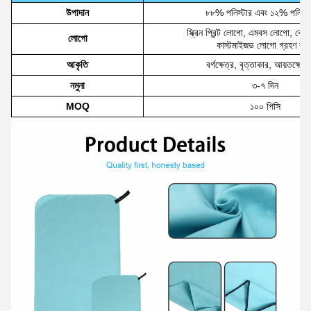
উপাদান
৮৮% পলিস্টার এবং ১২% পলিয়া
স্ক্রিন প্রিন্ট লোগো, এমবস লোগো, ব্র
লোগো
কাস্টমাইজড লোগো গ্রহণ করু
আকৃতি
বর্গক্ষেত্র, বৃত্তাকার, আয়তক্ষেত্
নমুনা
৩-৭ দিন
MOQ
১০০ পিসি