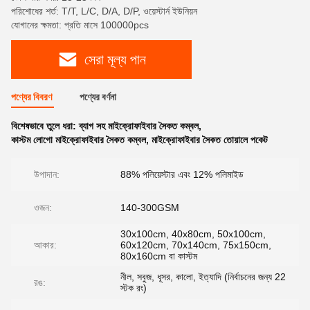
পরিশোধের শর্ত: T/T, L/C, D/A, D/P, ওয়েস্টার্ন ইউনিয়ন
যোগানের ক্ষমতা: প্রতি মাসে 100000pcs
সেরা মূল্য পান
পণ্যের বিবরণ
পণ্যের বর্ণনা
বিশেষভাবে তুলে ধরা:
ব্যাগ সহ মাইক্রোফাইবার সৈকত কম্বল
,
কাস্টম লোগো মাইক্রোফাইবার সৈকত কম্বল
,
মাইক্রোফাইবার সৈকত তোয়ালে পকেট
উপাদান:
88% পলিয়েস্টার এবং 12% পলিমাইড
ওজন:
140-300GSM
30x100cm, 40x80cm, 50x100cm,
আকার:
60x120cm, 70x140cm, 75x150cm,
80x160cm বা কাস্টম
নীল, সবুজ, ধূসর, কালো, ইত্যাদি (নির্বাচনের জন্য 22
রঙ:
স্টক রং)