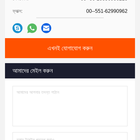
ফ্যাক্স:
00--551-62990962
এখনই যোগাযোগ করুন
আমাদের মেইল ​​করুন