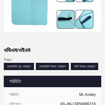
ওডিএম/ওইএম
Tags:
ডোরাকাটা পুল তোয়ালে
ডোরাকাটা সৈকত তোয়ালে
খালি সৈকত তোয়ালে
পরিচিতি
পরিচিতি:
Mr. Andey
টেলিফোন:
00--86-13856986218