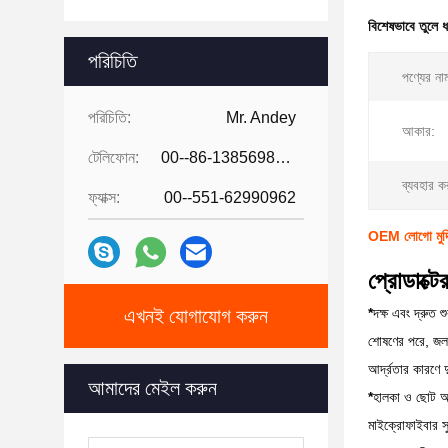
বিশেষভাবে তুলে 
পরিচিতি
পণ্যের না
পরিচিতি:
Mr. Andey
আকার:
টেলিফোন:
00--86-13856986218
ব্যবহার ক
ফ্যাক্স:
00--551-62990962
OEM লোগো মুদ্র
প্রোডাক্টে
এখনই যোগাযোগ করুন
*
দক্ষ এবং দ্রুত 
শোষণের পরে, জল দ
আর্দ্রতার কারণে দ
আমাদের মেইল ​​করুন
*
হালকা ও ছোট 
মাইক্রোফাইবার স