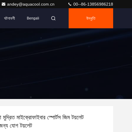
andey@aquacool.com.cn
00--86-13856986218
ঘটনাবলী
উদ্ধৃতি
Bengali
দ্রিত মাইক্রোফাইবার স্পোর্টস জিম টয়লেট
ন্য যোগ টয়লেট