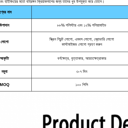
 এবং হাইকিংয়ের মতো বহিরঙ্গন ক্রিয়াকলাপের জন্য তাদের খুব উপযুক্ত করে তোলে।
ণ্যের নাম
উপাদান
৮৮% পলিস্টার এবং ১২% পলিয়ামাইড
স্ক্রিন প্রিন্ট লোগো, এমবস লোগো, ব্রোডারি লোগো
লোগো
কাস্টমাইজড লোগো গ্রহণ করুন
আকৃতি
বর্গক্ষেত্র, বৃত্তাকার, আয়তক্ষেত্রাকার
নমুনা
৩-৭ দিন
MOQ
১০০ পিসি