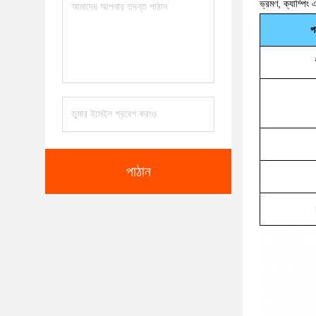
ভ্রমণ, ক্যাম্পিং
প
পাঠান