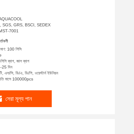
াম: AQUACOOL
EKO, SGS, GRS, BSCI, SEDEX
AQMST-7001
র্তাবলী
রিমাণ: 100 পিসি
e
পিপি ব্যাগ, জাল ব্যাগ
5-25 দিন
ি, এল/সি, ডি/এ, ডি/পি, ওয়েস্টার্ন ইউনিয়ন
 প্রতি মাসে 100000pcs
সেরা মূল্য পান