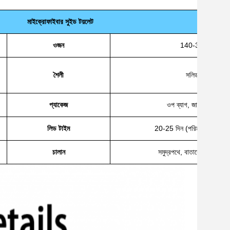
মাইক্রোফাইবার সুইড টয়লেট
ওজন
140-300GSM
শৈলী
সলিড, মুদ্রিত
প্যাকেজ
ওপ ব্যাগ, জাল ব্যাগ বা কাস
লিড টাইম
20-25 দিন (পরিমাণের উপর নির
চালান
সমুদ্রপথে, বাতাসে, এক্সপ্রেস, 