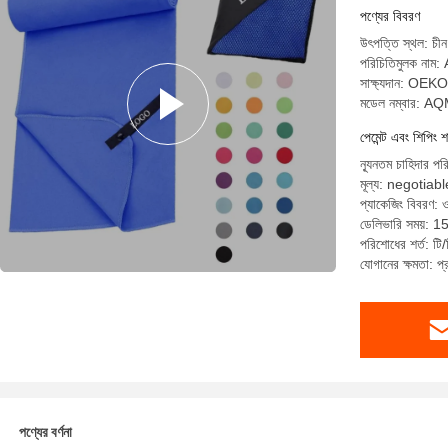
পণ্যের বিবরণ
উৎপত্তি স্থল: চীন
পরিচিতিমুলক ন
সাক্ষ্যদান: O
মডেল নম্বার: 
পেমেন্ট এবং শিপিং শ
ন্যূনতম চাহিদার প
মূল্য: negotiabl
প্যাকেজিং বিবরণ: ও
ডেলিভারি সময়: 1
পরিশোধের শর্ত: টি/ট
যোগানের ক্ষমতা:
পণ্যের বর্ণনা