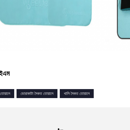
ইএম
তোয়ালে
ডোরাকাটা সৈকত তোয়ালে
খালি সৈকত তোয়ালে