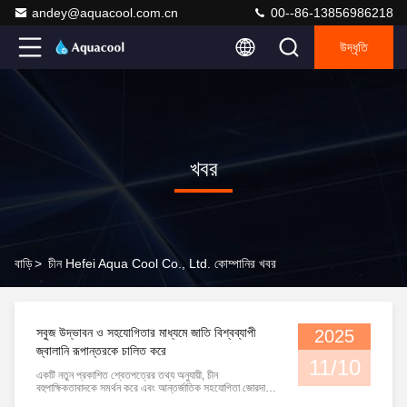
andey@aquacool.com.cn
00--86-13856986218
উদ্ধৃতি
খবর
বাড়ি
>
চীন Hefei Aqua Cool Co., Ltd. কোম্পানির খবর
সবুজ উদ্ভাবন ও সহযোগিতার মাধ্যমে জাতি বিশ্বব্যাপী
2025
জ্বালানি রূপান্তরকে চালিত করে
11/10
একটি নতুন প্রকাশিত শ্বেতপত্রের তথ্য অনুযায়ী, চীন
বহুপাক্ষিকতাবাদকে সমর্থন করে এবং আন্তর্জাতিক সহযোগিতা জোরদার
করার মাধ্যমে বিশ্ব জলবায়ু ব্যবস্থাপনায় উল্লেখযোগ্য গতি যোগাচ্ছে।