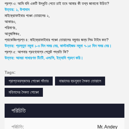
প্রশ্ন ৩: আমি যদি একটি উদ্ধৃতি পেতে চাই তবে আমার কী তথ্য জানানো উচিত?
উত্তর: ১, উপাদান
মাইক্রোফাইবার পঞ্চো তোয়ালের
২,
আকার
৩,
পরিমাণ
৪,
আনুষাঙ্গিক
৫,
প্যাকেজিং
প্রশ্ন ৪: মাইক্রোফাইবার পঞ্চো তোয়ালের নমুনার জন্য লিড টাইম কত?
উত্তর: প্রস্তুত নমুনা ১-৩ দিন সময় নেয়, কাস্টমাইজড নমুনা ৭-১৫ দিন সময় নেয়।
প্রশ্ন ৫: আপনার গ্রহণযোগ্য পেমেন্ট পদ্ধতি কি?
উত্তর: আমরা সাধারণত টি/টি, এল/সি, ইত্যাদি গ্রহণ করি।
Tags:
প্রাপ্তবয়স্কদের পোঞ্চো সাঁতার
বাচ্চাদের হুডযুক্ত সৈকত তোয়ালে
মহিলাদের সৈকত পোঞ্চো
পরিচিতি
পরিচিতি:
Mr. Andey