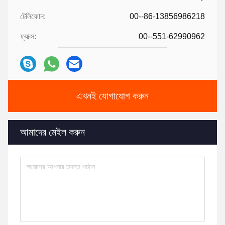
টেলিফোন:
00--86-13856986218
ফ্যাক্স:
00--551-62990962
এখনই যোগাযোগ করুন
আমাদের মেইল ​​করুন