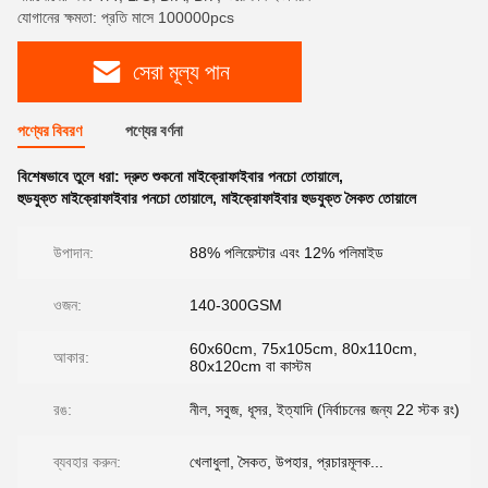
যোগানের ক্ষমতা: প্রতি মাসে 100000pcs
সেরা মূল্য পান
পণ্যের বিবরণ
পণ্যের বর্ণনা
বিশেষভাবে তুলে ধরা:
দ্রুত শুকনো মাইক্রোফাইবার পনচো তোয়ালে
,
হুডযুক্ত মাইক্রোফাইবার পনচো তোয়ালে
,
মাইক্রোফাইবার হুডযুক্ত সৈকত তোয়ালে
উপাদান:
88% পলিয়েস্টার এবং 12% পলিমাইড
ওজন:
140-300GSM
60x60cm, 75x105cm, 80x110cm,
আকার:
80x120cm বা কাস্টম
রঙ:
নীল, সবুজ, ধূসর, ইত্যাদি (নির্বাচনের জন্য 22 স্টক রং)
ব্যবহার করুন:
খেলাধুলা, সৈকত, উপহার, প্রচারমূলক...