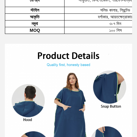
বৈশিষ্ট্য
সংকুচিত, ডিসপোজেবল, পরিবেশ-বান্ধব, দ্
স্টাইল
সলিড কালার, প্রিন্টেড
আকৃতি
বর্গাকার, আয়তক্ষেত্রাকার
নমুনা
৩-৭ দিন
MOQ
১০০ পিস