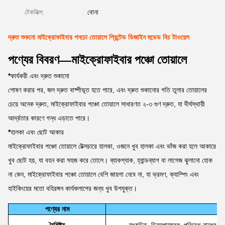
টেকনিক্স:
বোনা
দ্রুত শুকনো মাইক্রোফাইবার পনচো তোয়ালে প্রিন্টেড ডিজাইন হুডেড বিচ টাওয়েল
পণ্যের বিবরণ—মাইক্রোফাইবার পঞ্চো তোয়ালে
*
কার্যকরী এবং দ্রুত শুকানো
শোষণ করার পর, জল দ্রুত বাষ্পীভূত হতে পারে, এবং দ্রুত শুকানোর গতি তুলার তোয়ালের
চেয়ে অনেক দ্রুত, মাইক্রোফাইবার পঞ্চো তোয়ালে সাধারণত ২-৩ গুণ দ্রুত, যা দীর্ঘস্থায়ী
আর্দ্রতার কারণে গন্ধ এড়াতে পারে।
*
হালকা এবং ছোট আকার
মাইক্রোফাইবার পঞ্চো তোয়ালে টেক্সচারে হালকা, ওজনে খুব হালকা এবং ভাঁজ করা হলে আকারে
খুব ছোট হয়, যা বহন করা সহজ করে তোলে। ব্যাকপ্যাক, হ্যান্ডব্যাগ বা লাগেজ ঝুলানো হোক
না কেন, মাইক্রোফাইবার পঞ্চো তোয়ালে বেশি জায়গা নেবে না, যা ভ্রমণ, ক্যাম্পিং এবং
হাইকিংয়ের মতো বহিরঙ্গন কার্যকলাপের জন্য খুব উপযুক্ত।
পণ্যের নাম