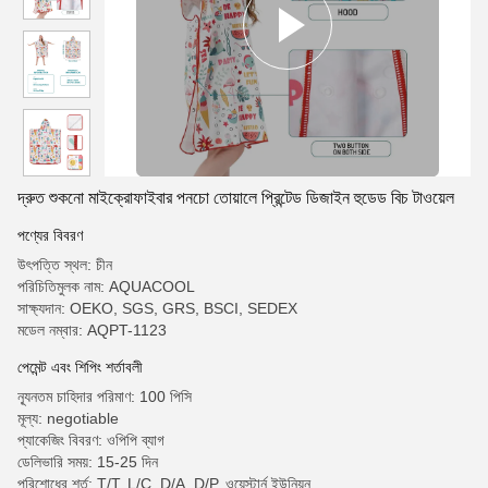
দ্রুত শুকনো মাইক্রোফাইবার পনচো তোয়ালে প্রিন্টেড ডিজাইন হুডেড বিচ টাওয়েল
পণ্যের বিবরণ
উৎপত্তি স্থল: চীন
পরিচিতিমুলক নাম: AQUACOOL
সাক্ষ্যদান: OEKO, SGS, GRS, BSCI, SEDEX
মডেল নম্বার: AQPT-1123
পেমেন্ট এবং শিপিং শর্তাবলী
ন্যূনতম চাহিদার পরিমাণ: 100 পিসি
মূল্য: negotiable
প্যাকেজিং বিবরণ: ওপিপি ব্যাগ
ডেলিভারি সময়: 15-25 দিন
পরিশোধের শর্ত: T/T, L/C, D/A, D/P, ওয়েস্টার্ন ইউনিয়ন