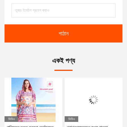
পাঠান
একই পণ্য
ভিডিও
ভিডিও