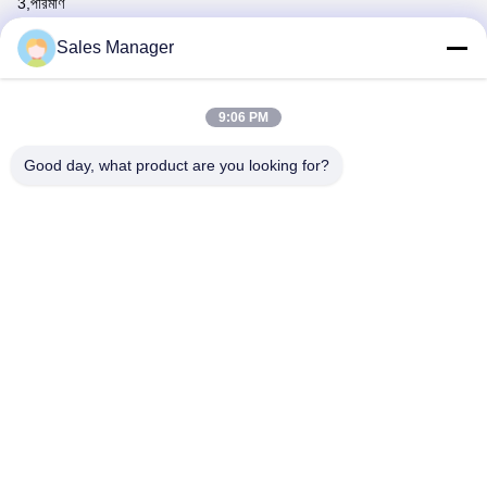
3,
পরিমাণ
4,
আনুষাঙ্গিক
Sales Manager
5,
প্যাকেজ
প্রশ্ন 4: মাইক্রোফাইবার পঞ্চো তোয়ালে নমুনার জন্য নেতৃত্বের সময় কত?
উত্তরঃ প্রস্তুত নমুনা 1-3 দিন প্রয়োজন, কাস্টমাইজড নমুনা 7-15 দিন প্রয়োজন।
প্রশ্ন 5: আপনার গ্রহণযোগ্য পেমেন্ট পদ্ধতি কি?
9:06 PM
উত্তরঃ আমরা সাধারণত টি/টি, এল/সি ইত্যাদি গ্রহণ করি।
Good day, what product are you looking for?
Tags:
প্রাপ্তবয়স্কদের পোঞ্চো সাঁতার
বাচ্চাদের হুডযুক্ত সৈকত তোয়ালে
মহিলাদের সৈকত পোঞ্চো
পরিচিতি
পরিচিতি:
Mr. Andey
টেলিফোন:
00--86-13856986218