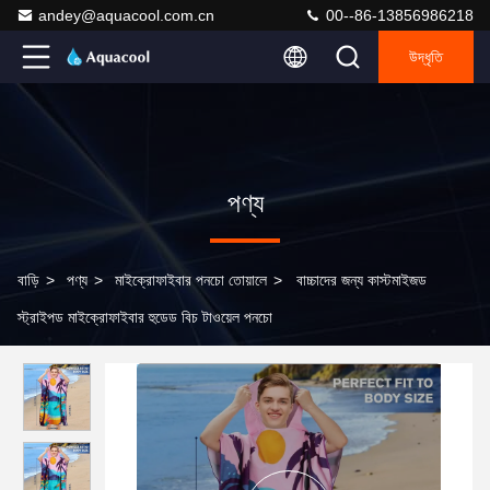
andey@aquacool.com.cn
00--86-13856986218
উদ্ধৃতি
পণ্য
বাড়ি
>
পণ্য
>
মাইক্রোফাইবার পনচো তোয়ালে
>
বাচ্চাদের জন্য কাস্টমাইজড
স্ট্রাইপড মাইক্রোফাইবার হুডেড বিচ টাওয়েল পনচো