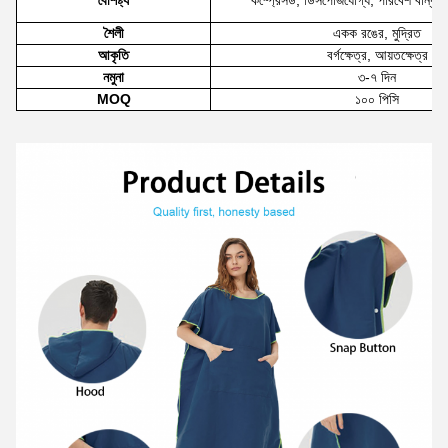
বৈশিষ্ট্য
কম্প্রেসড, ডিসপোজযোগ্য, পরিবেশ বান্ধব, 
শৈলী
একক রঙের, মুদ্রিত
আকৃতি
বর্গক্ষেত্র, আয়তক্ষেত্র
নমুনা
৩-৭ দিন
MOQ
১০০ পিসি