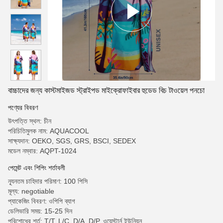
বাচ্চাদের জন্য কাস্টমাইজড স্ট্রাইপড মাইক্রোফাইবার হুডেড বিচ টাওয়েল পনচো
পণ্যের বিবরণ
উৎপত্তি স্থল: চীন
পরিচিতিমুলক নাম: AQUACOOL
সাক্ষ্যদান: OEKO, SGS, GRS, BSCI, SEDEX
মডেল নম্বার: AQPT-1024
পেমেন্ট এবং শিপিং শর্তাবলী
ন্যূনতম চাহিদার পরিমাণ: 100 পিসি
মূল্য: negotiable
প্যাকেজিং বিবরণ: ওপিপি ব্যাগ
ডেলিভারি সময়: 15-25 দিন
পরিশোধের শর্ত: T/T, L/C, D/A, D/P, ওয়েস্টার্ন ইউনিয়ন