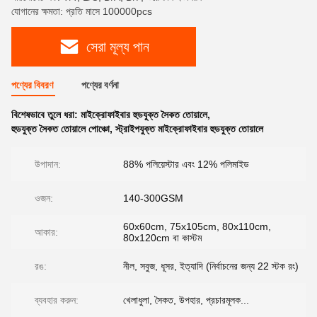
যোগানের ক্ষমতা: প্রতি মাসে 100000pcs
সেরা মূল্য পান
পণ্যের বিবরণ
পণ্যের বর্ণনা
বিশেষভাবে তুলে ধরা:
মাইক্রোফাইবার হুডযুক্ত সৈকত তোয়ালে
,
হুডযুক্ত সৈকত তোয়ালে পোঞ্চো
,
স্ট্রাইপযুক্ত মাইক্রোফাইবার হুডযুক্ত তোয়ালে
উপাদান:
88% পলিয়েস্টার এবং 12% পলিমাইড
ওজন:
140-300GSM
60x60cm, 75x105cm, 80x110cm,
আকার:
80x120cm বা কাস্টম
রঙ:
নীল, সবুজ, ধূসর, ইত্যাদি (নির্বাচনের জন্য 22 স্টক রং)
ব্যবহার করুন:
খেলাধুলা, সৈকত, উপহার, প্রচারমূলক...