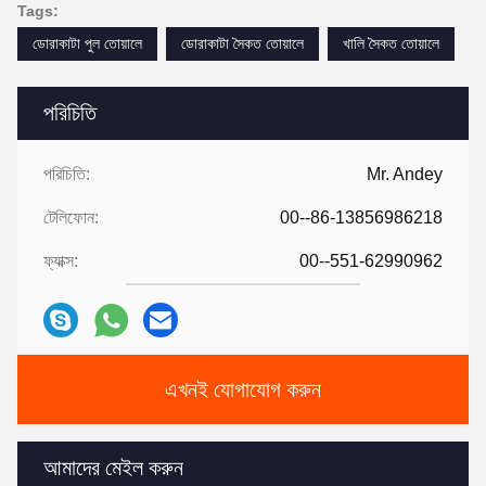
Tags:
ডোরাকাটা পুল তোয়ালে
ডোরাকাটা সৈকত তোয়ালে
খালি সৈকত তোয়ালে
পরিচিতি
পরিচিতি:
Mr. Andey
টেলিফোন:
00--86-13856986218
ফ্যাক্স:
00--551-62990962
এখনই যোগাযোগ করুন
আমাদের মেইল ​​করুন