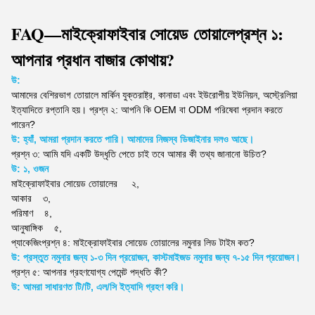
FAQ—মাইক্রোফাইবার সোয়েড
তোয়ালে
প্রশ্ন ১:
আপনার প্রধান বাজার কোথায়?
উ:
আমাদের বেশিরভাগ তোয়ালে মার্কিন যুক্তরাষ্ট্র, কানাডা এবং ইউরোপীয় ইউনিয়ন, অস্ট্রেলিয়া
ইত্যাদিতে রপ্তানি হয়।
প্রশ্ন ২: আপনি কি OEM বা ODM পরিষেবা প্রদান করতে
পারেন?
উ: হ্যাঁ, আমরা প্রদান করতে পারি। আমাদের নিজস্ব ডিজাইনার দলও আছে।
প্রশ্ন ৩: আমি যদি একটি উদ্ধৃতি পেতে চাই তবে আমার কী তথ্য জানানো উচিত?
উ: ১, ওজন
মাইক্রোফাইবার সোয়েড তোয়ালের
২,
আকার
৩,
পরিমাণ
৪,
আনুষাঙ্গিক
৫,
প্যাকেজিং
প্রশ্ন ৪: মাইক্রোফাইবার সোয়েড তোয়ালের নমুনার লিড টাইম কত?
উ: প্রস্তুত নমুনার জন্য ১-৩ দিন প্রয়োজন, কাস্টমাইজড নমুনার জন্য ৭-১৫ দিন প্রয়োজন।
প্রশ্ন ৫: আপনার গ্রহণযোগ্য পেমেন্ট পদ্ধতি কী?
উ: আমরা সাধারণত টি/টি, এল/সি ইত্যাদি গ্রহণ করি।