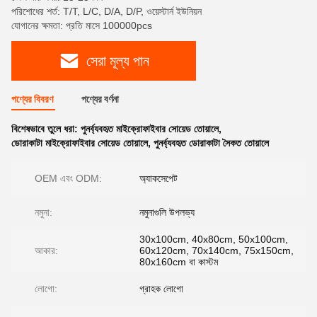
পরিশোধের শর্ত: T/T, L/C, D/A, D/P, ওয়েস্টার্ন ইউনিয়ন
যোগানের ক্ষমতা: প্রতি মাসে 100000pcs
সেরা মূল্য পান
পণ্যের বিবরণ
পণ্যের বর্ণনা
বিশেষভাবে তুলে ধরা:
পুনর্ব্যবহৃত মাইক্রোফাইবার সোয়েড তোয়ালে
,
ডোরাকাটা মাইক্রোফাইবার সোয়েড তোয়ালে
,
পুনর্ব্যবহৃত ডোরাকাটা সৈকত তোয়ালে
OEM এবং ODM:
অ্যাকসেপেট
নমুনা:
নমুনাগুলি উপলভ্য
30x100cm, 40x80cm, 50x100cm,
আকার:
60x120cm, 70x140cm, 75x150cm,
80x160cm বা কাস্টম
লোগো:
গ্রাহক লোগো