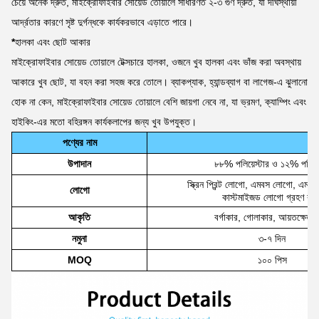
চেয়ে অনেক দ্রুত, মাইক্রোফাইবার সোয়েড তোয়ালে সাধারণত ২-৩ গুণ দ্রুত, যা দীর্ঘস্থায়ী
আর্দ্রতার কারণে সৃষ্ট দুর্গন্ধকে কার্যকরভাবে এড়াতে পারে।
*
হালকা এবং ছোট আকার
মাইক্রোফাইবার সোয়েড তোয়ালে টেক্সচারে হালকা, ওজনে খুব হালকা এবং ভাঁজ করা অবস্থায়
আকারে খুব ছোট, যা বহন করা সহজ করে তোলে। ব্যাকপ্যাক, হ্যান্ডব্যাগ বা লাগেজ-এ ঝুলানো
হোক না কেন, মাইক্রোফাইবার সোয়েড তোয়ালে বেশি জায়গা নেবে না, যা ভ্রমণ, ক্যাম্পিং এবং
হাইকিং-এর মতো বহিরঙ্গন কার্যকলাপের জন্য খুব উপযুক্ত।
পণ্যের নাম
উপাদান
৮৮% পলিয়েস্টার ও ১২% পলিম
স্ক্রিন প্রিন্ট লোগো, এমবস লোগো, এমব্র
লোগো
কাস্টমাইজড লোগো গ্রহণ করু
আকৃতি
বর্গাকার, গোলাকার, আয়তক্ষেত্র
নমুনা
৩-৭ দিন
MOQ
১০০ পিস