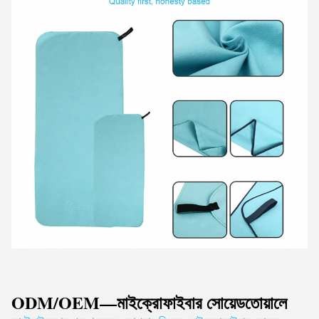
ODM/OEM—মাইক্রোফাইবার সোয়েড
তোয়ালে