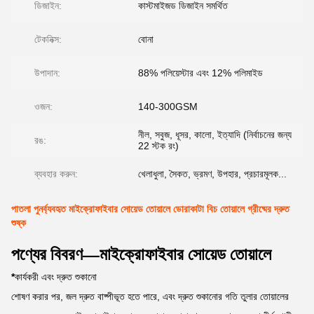
ডিজাইন:
কাস্টমাইজড ডিজাইন সমর্থিত
টেকনিক্স:
বোনা
উপাদান:
88% পলিয়েস্টার এবং 12% পলিমাইড
ওজন:
140-300GSM
নীল, সবুজ, ধূসর, কালো, ইত্যাদি (নির্বাচনের জন্য
রঙ:
22 স্টক রং)
ব্যবহার করুন:
খেলাধুলা, সৈকত, ভ্রমণ, উপহার, প্রচারমূলক...
পাতলা পুনর্ব্যবহৃত মাইক্রোফাইবার সোয়েড তোয়ালে ডোরাকাটা বিচ তোয়ালে গ্রীষ্মের দ্রুত
শুষ্ক
পণ্যের বিবরণ—মাইক্রোফাইবার সোয়েড তোয়ালে
*
কার্যকরী এবং দ্রুত শুকানো
শোষণ করার পর, জল দ্রুত বাষ্পীভূত হতে পারে, এবং দ্রুত শুকানোর গতি তুলার তোয়ালের