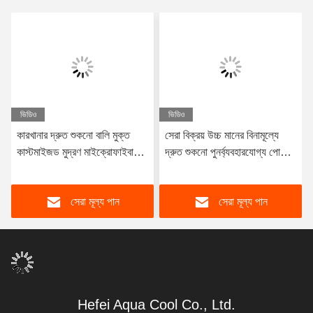
ভিডিও
ভিডিও
কারখানার দ্রুত শুকনো বালি মুক্ত
সেরা বিক্রয় উচ্চ মানের বিনামূল্যে
কাস্টমাইজড মুদ্রণ মাইক্রোফাইবার
দ্রুত শুকনো পুনর্ব্যবহারযোগ্য পোষা
সৈকত তোয়ালে
মাইক্রোফাইবার ওয়েফেল ডিজিটাল
মুদ্রণ সৈকত তোয়ালে
সেরা মূল্য পান
সেরা মূল্য পান
Hefei Aqua Cool Co., Ltd.