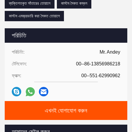
ব্যক্তিগতকৃত সাঁতারের তোয়ালে
কাস্টম সৈকত কম্বল
কাস্টম এমব্রয়ডারি করা সৈকত তোয়ালে
পরিচিতি
পরিচিতি:
Mr. Andey
টেলিফোন:
00--86-13856986218
ফ্যাক্স:
00--551-62990962
এখনই যোগাযোগ করুন
আমাদের মেইল ​​করুন