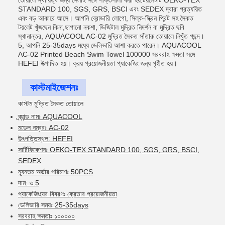
তোয়ালে স্থায়িত্ব জন্য সেলাই সঙ্গে শক্তিশালী করা হয়.টয়লেটটি OEKO-TEX
STANDARD 100, SGS, GRS, BSCI এবং SEDEX দ্বারা প্রত্যয়িত
এবং বড় আকারে আসে। আপনি ব্রোডারি লোগো, সিল্ক-স্ক্রিন প্রিন্ট সহ সৈকত
টয়লেট খুঁজছেন কিনা,ছাপানো নকশা, ডিজিটাল মুদ্রিত নিদর্শন বা মুদ্রিত ছবি
স্থানান্তর, AQUACOOL AC-02 মুদ্রিত সৈকত সাঁতারু তোয়ালে নিখুঁত পছন্দ।
5, আপনি 25-35days মধ্যে ডেলিভারি আশা করতে পারেন। AQUACOOL
AC-02 Printed Beach Swim Towel 100000 সরবরাহ ক্ষমতা সঙ্গে
HEFEI উত্পাদিত হয়। ক্রয় প্রয়োজনীয়তা প্যাকেজিং জন্য গৃহীত হয়।
কাস্টমাইজেশনঃ
কাস্টম মুদ্রিত সৈকত তোয়ালে
ব্র্যান্ড নামঃ AQUACOOL
মডেল নম্বরঃ AC-02
উৎপত্তিস্থল: HEFEI
সার্টিফিকেশনঃ OEKO-TEX STANDARD 100, SGS, GRS, BSCI,
SEDEX
ন্যূনতম অর্ডার পরিমাণঃ 50PCS
দাম: ৩.5
প্যাকেজিংয়ের বিবরণঃ ক্রেতার প্রয়োজনীয়তা
ডেলিভারি সময়ঃ 25-35days
সরবরাহ ক্ষমতাঃ ১০০০০০