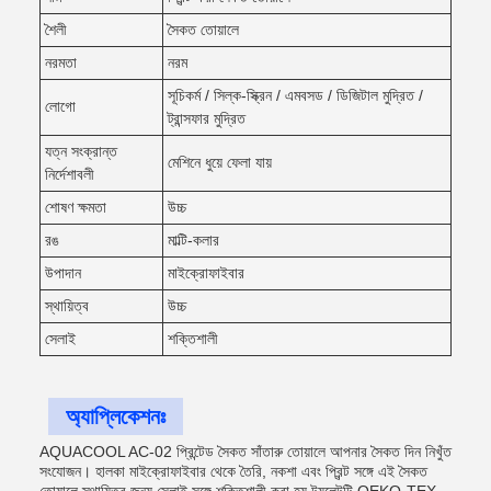
শৈলী
সৈকত তোয়ালে
নরমতা
নরম
সূচিকর্ম / সিল্ক-স্ক্রিন / এমবসড / ডিজিটাল মুদ্রিত /
লোগো
ট্রান্সফার মুদ্রিত
যত্ন সংক্রান্ত
মেশিনে ধুয়ে ফেলা যায়
নির্দেশাবলী
শোষণ ক্ষমতা
উচ্চ
রঙ
মাল্টি-কলার
উপাদান
মাইক্রোফাইবার
স্থায়িত্ব
উচ্চ
সেলাই
শক্তিশালী
অ্যাপ্লিকেশনঃ
AQUACOOL AC-02 প্রিন্টেড সৈকত সাঁতারু তোয়ালে আপনার সৈকত দিন নিখুঁত
সংযোজন। হালকা মাইক্রোফাইবার থেকে তৈরি, নকশা এবং প্রিন্ট সঙ্গে এই সৈকত