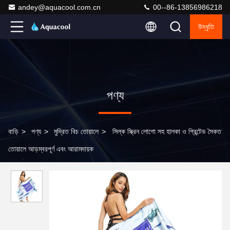
andey@aquacool.com.cn
00--86-13856986218
উদ্ধৃতি
পণ্য
বাড়ি
>
পণ্য
>
মুদ্রিত বিচ তোয়ালে
>
সিল্ক স্ক্রিন লোগো সহ হালকা ও প্রিন্টেড সৈকত
তোয়ালে আড়ম্বরপূর্ণ এবং আরামদায়ক