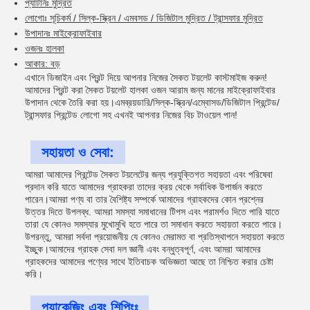
প্যাটার্নঃ মুদ্রিত
লোগোঃ সূচিকর্ম / সিল্ক-স্ক্রিন / এমবসড / ডিজিটাল মুদ্রিত / ট্রান্সফার মুদ্রিত
উপাদানঃ মাইক্রোফাইবার
ওজনঃ হালকা
আকার: বড়
এখানে ডিজাইন এবং প্রিন্ট দিয়ে আপনার নিজের সৈকত টয়লেট কাস্টমাইজ করুন!
আমাদের প্রিন্ট করা সৈকত টয়লেট হালকা ওজন আরাম জন্য মানের মাইক্রোফাইবার
উপাদান থেকে তৈরি করা হয়।এমব্রয়ডারি/সিল্ক-স্ক্রিন/এম্বোসড/ডিজিটাল প্রিন্টেড/
ট্রান্সফার প্রিন্টেড লোগো সহ এখনই আপনার নিজের বিচ টাওয়েল পান!
সহায়তা ও সেবা:
আমরা আমাদের প্রিন্টেড সৈকত টয়লেটের জন্য প্রযুক্তিগত সহায়তা এবং পরিষেবা
প্রদান করি যাতে আমাদের গ্রাহকরা তাদের ক্রয় থেকে সর্বাধিক উপার্জন করতে
পারেন।আমরা পণ্য বা তার বৈশিষ্ট্য সম্পর্কে আমাদের গ্রাহকদের কোন প্রশ্নের
উত্তর দিতে উপলব্ধ. আমরা সমস্যা সমাধানের টিপস এবং পরামর্শও দিতে পারি যাতে
তারা যে কোনও সমস্যার মুখোমুখি হতে পারে তা সমাধান করতে সহায়তা করতে পারে।
উপরন্তু, আমরা সর্বদা প্রয়োজনীয় যে কোনও মেরামত বা প্রতিস্থাপনে সহায়তা করতে
ইচ্ছুক।আমাদের গ্রাহক সেবা দল জ্ঞানী এবং বন্ধুত্বপূর্ণ, এবং আমরা আমাদের
গ্রাহকদের আমাদের পণ্যের সাথে ইতিবাচক অভিজ্ঞতা আছে তা নিশ্চিত করার চেষ্টা
করি।
প্যাকেজিং এবং শিপিংঃ