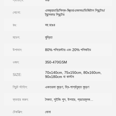
স্থায়িত্ব:
উচ্চ
এমব্রয়ডারি/সিল্ক-স্ক্রিন/এমবসড/ডিজিটাল প্রিন্টেড/
লোগো:
ট্রান্সফার প্রিন্টেড
রঙ:
বহু রঙের
মডেল:
মুদ্রিত
উপাদান:
80% পলিয়েস্টার এবং 20% পলিমাইড
ওজন:
350-470GSM
70x140cm, 75x150cm, 80x160cm,
SIZE:
90x180cm বা কাস্টম
প্রিন্ট স্টাইল:
একতরফা মুদ্রণ, দ্বি-পার্শ্বযুক্ত মুদ্রণ
ব্যবহার করুন:
সৈকত, সুইমিং পুল, উপহার, প্রচারমূলক...
টেকনিক্স:
বোনা