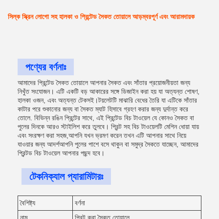
সিল্ক স্ক্রিন লোগো সহ হালকা ও প্রিন্টেড সৈকত তোয়ালে আড়ম্বরপূর্ণ এবং আরামদায়ক
পণ্যের বর্ণনাঃ
আমাদের প্রিন্টেড সৈকত তোয়ালে আপনার সৈকত এবং সাঁতার প্রয়োজনীয়তা জন্য
নিখুঁত সংযোজন। এটি একটি বড় আকারের সঙ্গে ডিজাইন করা হয় যা অত্যন্ত শোষণ,
হালকা ওজন, এবং অত্যন্ত টেকসই।টয়লেটটি মাঝারি বেধের তৈরি যা এটিকে সাঁতার
কাটার পরে শুকানোর জন্য বা সৈকত ম্যাট হিসাবে গ্রহণ করার জন্য দুর্দান্ত করে
তোলে. বিভিন্ন রঙিন প্রিন্টের সাথে, এই প্রিন্টেড বিচ টাওয়েল যে কোনও সৈকত বা
পুলের দিনকে আরও স্টাইলিশ করে তুলবে। প্রিন্ট সহ বিচ টাওয়েলটি মেশিন ধোয়া যায়
এবং সংরক্ষণ করা সহজ,আপনি যখন ভ্রমণ করেন তখন এটি আপনার সাথে নিয়ে
যাওয়ার জন্য আদর্শআপনি পুলের পাশে বসে থাকুন বা সমুদ্র সৈকতে যাচ্ছেন, আমাদের
প্রিন্টড বিচ টাওয়েল আপনার পছন্দ হবে।
টেকনিক্যাল প্যারামিটারঃ
বৈশিষ্ট্য
বর্ণনা
নাম
প্রিন্ট করা সৈকত তোয়ালে