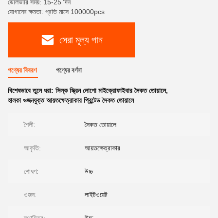
ডেলিভারি সময়: 15-25 দিন
যোগানের ক্ষমতা: প্রতি মাসে 100000pcs
সেরা মূল্য পান
পণ্যের বিবরণ
পণ্যের বর্ণনা
বিশেষভাবে তুলে ধরা:
সিল্ক স্ক্রিন লোগো মাইক্রোফাইবার সৈকত তোয়ালে
,
হালকা ওজনযুক্ত আয়তক্ষেত্রাকার প্রিন্টেড সৈকত তোয়ালে
শৈলী:
সৈকত তোয়ালে
আকৃতি:
আয়তক্ষেত্রাকার
শোষণ:
উচ্চ
ওজন:
লাইটওয়েট