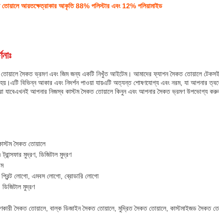
ত তোয়ালে আয়তক্ষেত্রাকার আকৃতি 88% পলিস্টার এবং 12% পলিয়ামাইড
ণনাঃ
 তোয়ালে সৈকত ভ্রমণ এবং জিম জন্য একটি নিখুঁত আইটেম। আমাদের ফ্যাশন সৈকত তোয়ালে টেকসই এবং
য়।এটি বিভিন্ন আকার এবং নিদর্শন পাওয়া যায়এটি অত্যন্ত শোষণযোগ্য এবং নরম, যা আপনার ত্বকে 
রা যাবেএখনই আপনার নিজস্ব কাস্টম সৈকত তোয়ালে কিনুন এবং আপনার সৈকত ভ্রমণ উপভোগ্য করু
কাস্টম সৈকত তোয়ালে
ঃ ট্রান্সফার মুদ্রণ, ডিজিটাল মুদ্রণ
টম
িন প্রিন্ট লোগো, এমবস লোগো, ব্রোডারি লোগো
 ডিজিটাল মুদ্রণ
শোষণকারী সৈকত তোয়ালে, বাল্ক ডিজাইন সৈকত তোয়ালে, মুদ্রিত সৈকত তোয়ালে, কাস্টমাইজড সৈকত তো