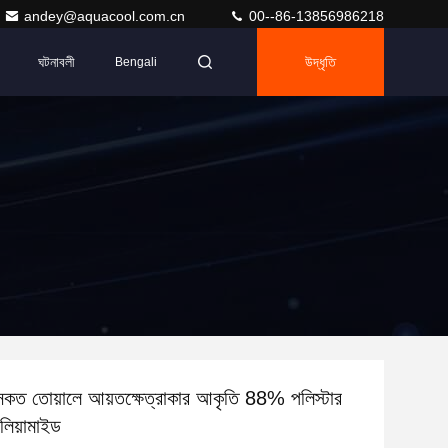
andey@aquacool.com.cn
00--86-13856986218
ঘটনাবলী
উদ্ধৃতি
Bengali
সৈকত তোয়ালে আয়তক্ষেত্রাকার আকৃতি 88% পলিস্টার
িয়ামাইড