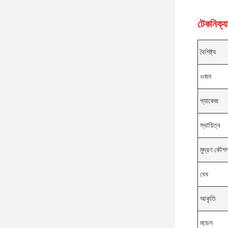
টেকনিক্যা
বৈশিষ্ট্য
ওজন
প্যাকেজ
স্থায়িত্ব
মুদ্রণ কৌশ
বেধ
আকৃতি
মডেল