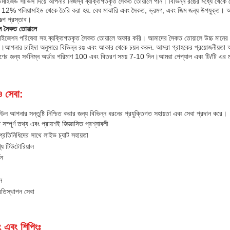
টমাইজড সার্ভিস দিয়ে আপনার নিজস্ব ব্যক্তিগতকৃত সৈকত তোয়ালে পান। বিভিন্ন রঙের মধ্যে থে
ং 12% পলিয়ামাইড থেকে তৈরি করা হয়. বেধ মাঝারি এবং সৈকত, ভ্রমণ, এবং জিম জন্য উপযুক্ত। আম
কল্প প্রস্তাব।
ন সৈকত তোয়ালে
মাইজেশন পরিষেবা সহ ব্যক্তিগতকৃত সৈকত তোয়ালে অফার করি। আমাদের সৈকত তোয়ালে উচ্চ 
হয়।আপনার চাহিদা অনুসারে বিভিন্ন রঙ এবং আকার থেকে চয়ন করুন. আমরা গ্রাহকের প্রয়োজনীয়তা 
ের জন্য সর্বনিম্ন অর্ডার পরিমাণ 100 এবং বিতরণ সময় 7-10 দিন।আমরা পেপ্যাল এবং টি/টি এর মাধ
ও সেবা:
াউল আপনার সন্তুষ্টি নিশ্চিত করার জন্য বিভিন্ন ধরনের প্রযুক্তিগত সহায়তা এবং সেবা প্রদান করে।
ত সম্পূর্ণ তথ্য এবং প্রায়শই জিজ্ঞাসিত প্রশ্নাবলী
প্রতিনিধিদের সাথে লাইভ চ্যাট সহায়তা
্য টিউটোরিয়াল
থন
থন
রতিস্থাপন সেবা
ং এবং শিপিংঃ