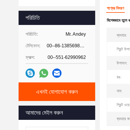
পণ্যের বিবরণ
পরিচিতি
বিশেষভাবে তুলে 
পরিচিতি:
Mr. Andey
ব্যবহার:
টেলিফোন:
00--86-13856986218
প্রিন্ট উপা
ফ্যাক্স:
00--551-62990962
উপাদান:
রঙ:
এখনই যোগাযোগ করুন
নাম:
প্রিন্ট ওয়ে
আমাদের মেইল ​​করুন
ব্যবহার ক