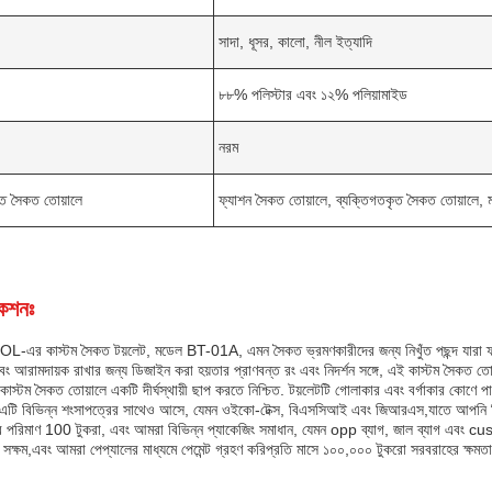
সাদা, ধূসর, কালো, নীল ইত্যাদি
৮৮% পলিস্টার এবং ১২% পলিয়ামাইড
নরম
ৃত সৈকত তোয়ালে
ফ্যাশন সৈকত তোয়ালে, ব্যক্তিগতকৃত সৈকত তোয়ালে,
কেশনঃ
 কাস্টম সৈকত টয়লেট, মডেল BT-01A, এমন সৈকত ভ্রমণকারীদের জন্য নিখুঁত পছন্দ যারা ফ্যা
এবং আরামদায়ক রাখার জন্য ডিজাইন করা হয়তার প্রাণবন্ত রং এবং নিদর্শন সঙ্গে, এই কাস্টম সৈকত তোয
কাস্টম সৈকত তোয়ালে একটি দীর্ঘস্থায়ী ছাপ করতে নিশ্চিত. টয়লেটটি গোলাকার এবং বর্গাকার কোণে পাওয়া
এটি বিভিন্ন শংসাপত্রের সাথেও আসে, যেমন ওইকো-টেক্স, বিএসসিআই এবং জিআরএস,যাতে আপনি নিশ্
ডার পরিমাণ 100 টুকরা, এবং আমরা বিভিন্ন প্যাকেজিং সমাধান, যেমন opp ব্যাগ, জাল ব্যাগ এবং 
সক্ষম,এবং আমরা পেপ্যালের মাধ্যমে পেমেন্ট গ্রহণ করিপ্রতি মাসে ১০০,০০০ টুকরো সরবরাহের ক