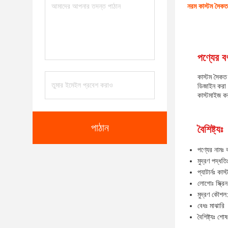
নরম কাস্টম সৈক
পণ্যের বর্
কাস্টম সৈকত
ডিজাইন করা হ
কাস্টমাইজ ক
পাঠান
বৈশিষ্ট্যঃ
পণ্যের নামঃ 
মুদ্রণ পদ্ধতি
প্যাটার্নঃ কাস্
লোগোঃ স্ক্র
মুদ্রণ কৌশল:
বেধঃ মাঝারি
বৈশিষ্ট্যঃ 