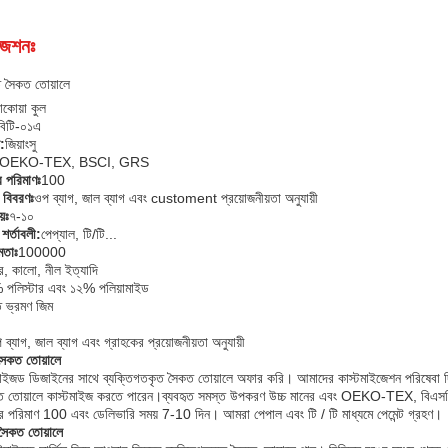
জেশনঃ
ত সৈকত তোয়ালে
াকোয়া কুল
বিটি-০১এ
:
জিয়াংসু
OEKO-TEX, BSCI, GRS
র পরিমাণঃ
100
র বিবরণঃ
ওপ ব্যাগ, জাল ব্যাগ এবং customent প্রয়োজনীয়তা অনুযায়ী
়ঃ
৭-১০
 শর্তাবলী:
পেপ্যাল, টি/টি...
মতাঃ
100000
সর, কালো, নীল ইত্যাদি
পলিস্টার এবং ১২% পলিয়ামাইড
 ভ্রমণ জিম
 ব্যাগ, জাল ব্যাগ এবং গ্রাহকের প্রয়োজনীয়তা অনুযায়ী
 সৈকত তোয়ালে
াইজড ডিজাইনের সাথে ব্যক্তিগতকৃত সৈকত তোয়ালে অফার করি। আমাদের কাস্টমাইজেশন পরিষেবা দ
 তোয়ালে কাস্টমাইজ করতে পারেন।ব্যবহৃত সমস্ত উপকরণ উচ্চ মানের এবং OEKO-TEX, বিএসসি
্ডার পরিমাণ 100 এবং ডেলিভারি সময় 7-10 দিন। আমরা পেপাল এবং টি / টি মাধ্যমে পেমেন্ট গ্রহণ।
সৈকত তোয়ালে