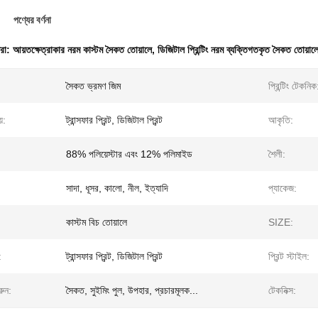
পণ্যের বর্ণনা
ধরা:
আয়তক্ষেত্রাকার নরম কাস্টম সৈকত তোয়ালে
,
ডিজিটাল প্রিন্টিং নরম ব্যক্তিগতকৃত সৈকত তোয়াল
সৈকত ভ্রমণ জিম
প্রিন্টিং টেকনিক
য়:
ট্রান্সফার প্রিন্ট, ডিজিটাল প্রিন্ট
আকৃতি:
88% পলিয়েস্টার এবং 12% পলিমাইড
শৈলী:
সাদা, ধূসর, কালো, নীল, ইত্যাদি
প্যাকেজ:
কাস্টম বিচ তোয়ালে
SIZE:
:
ট্রান্সফার প্রিন্ট, ডিজিটাল প্রিন্ট
প্রিন্ট স্টাইল:
রুন:
সৈকত, সুইমিং পুল, উপহার, প্রচারমূলক...
টেকনিক্স: