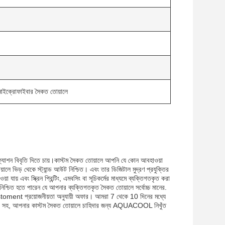
 মাইক্রোফাইবার সৈকত তোয়ালে
শন বিবৃতি দিতে চায়।কাস্টম সৈকত তোয়ালে আপনি যে কোন আবহাওয়া
়ালে ভিড় থেকে স্ট্যান্ড আউট নিশ্চিত। এবং তার ডিজিটাল মুদ্রণ প্রযুক্তির
 যায় এবং স্ক্রিন প্রিন্টিং, এমবসিং বা সূচিকর্মের মাধ্যমে ব্যক্তিগতকৃত করা
চিত হতে পারেন যে আপনার ব্যক্তিগতকৃত সৈকত তোয়ালে সর্বোচ্চ মানের.
customent প্রয়োজনীয়তা অনুযায়ী অফার। আমরা 7 থেকে 10 দিনের মধ্যে
্ষমতা সহ, আপনার কাস্টম সৈকত তোয়ালে চাহিদার জন্য AQUACOOL নিখুঁত