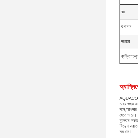
রঙ
উপাদান
নরমতা
ব্যক্তিগতক
অ্যাপ্লি
AQUACOOL-এর
মধ্যে শুষ্ক 
সঙ্গে,আপনার 
যেতে পারে। 
ন্যূনতম অর্
বিতরণ করতে 
সমাধান।