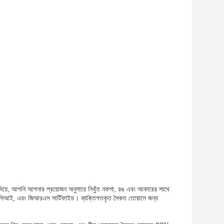
িয়ে, আপনি আপনার প্রয়োজন অনুসারে নিখুঁত নকশা, রঙ এবং আকারের সাথে
আই, এবং জিআরএস সার্টিফাইড। ব্যক্তিগতকৃত সৈকত তোয়ালে জন্য