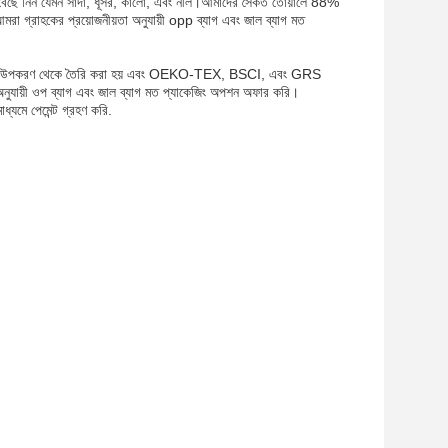
কে বেছে নিন যেমন সাদা, ধূসর, কালো, এবং নীল।আমাদের সৈকত তোয়ালে 88%
রা গ্রাহকের প্রয়োজনীয়তা অনুযায়ী opp ব্যাগ এবং জাল ব্যাগ মত
মানের উপকরণ থেকে তৈরি করা হয় এবং OEKO-TEX, BSCI, এবং GRS
অনুযায়ী ওপ ব্যাগ এবং জাল ব্যাগ মত প্যাকেজিং অপশন অফার করি।
্যমে পেমেন্ট গ্রহণ করি.