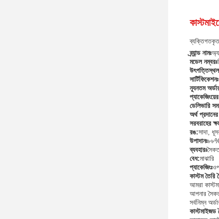
কাস্টমাই
ব্যক্তিগতকৃ
ব্র্যান্ড নামঃ
অ্য
মডেল নম্বরঃ
উৎপত্তিস্থল
সার্টিফিকেশনঃ
ন্যূনতম অর্ডা
প্যাকেজিংয়ে
ডেলিভারি সময
অর্থ প্রদানের
সরবরাহের ক্ষ
রঙ:
সাদা, ধূ
উপাদানঃ
৮৮% 
ব্যবহারঃ
সৈকত
বেধ:
মাঝারি
প্যাকেজিংঃ
ওপ
কাস্টম তৈরি
আমরা কাস্টম
আপনার সৈকত
সর্বনিম্ন অর
কাস্টমাইজড 