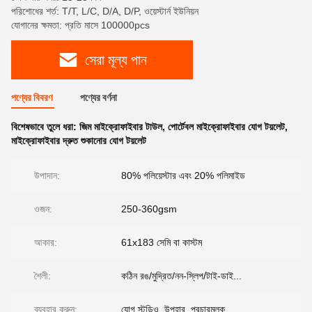
পরিশোধের শর্ত: T/T, L/C, D/A, D/P, ওয়েস্টার্ন ইউনিয়ন
যোগানের ক্ষমতা: প্রতি মাসে 100000pcs
সেরা মূল্য পান
পণ্যের বিবরণ
পণ্যের বর্ণনা
বিশেষভাবে তুলে ধরা:
জিম মাইক্রোফাইবার টাউল
,
পোর্টেবল মাইক্রোফাইবার যোগ টয়লেট
,
মাইক্রোফাইবার দ্রুত শুকানোর যোগ টয়লেট
উপাদান:
80% পলিয়েস্টার এবং 20% পলিমাইড
ওজন:
250-360gsm
আকার:
61x183 সেমি বা কাস্টম
শৈলী:
কঠিন রঙ/মুদ্রিত/নন-স্লিপ/টাই-ডাই...
ব্যবহার করুন:
যোগ স্টুডিও, উপহার, প্রচারমূলক...