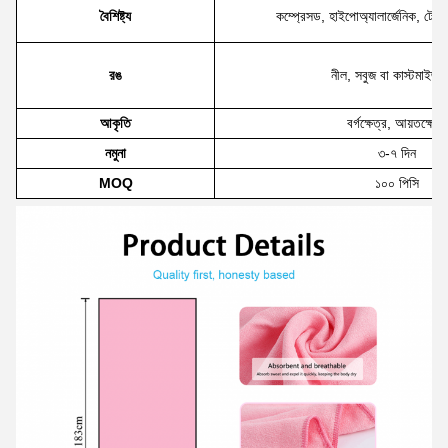
বৈশিষ্ট্য
কম্প্রেসড, হাইপোঅ্যালার্জেনিক, টেক
রঙ
নীল, সবুজ বা কাস্টমাইজ
আকৃতি
বর্গক্ষেত্র, আয়তক্ষেত্র
নমুনা
৩-৭ দিন
MOQ
১০০ পিসি