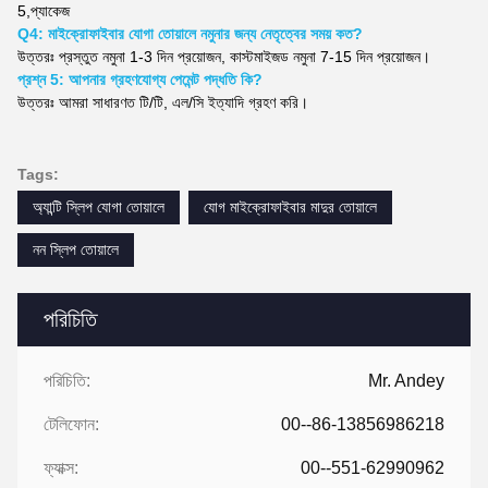
5,
প্যাকেজ
Q4: মাইক্রোফাইবার যোগা তোয়ালে নমুনার জন্য নেতৃত্বের সময় কত?
উত্তরঃ প্রস্তুত নমুনা 1-3 দিন প্রয়োজন, কাস্টমাইজড নমুনা 7-15 দিন প্রয়োজন।
প্রশ্ন 5: আপনার গ্রহণযোগ্য পেমেন্ট পদ্ধতি কি?
উত্তরঃ আমরা সাধারণত টি/টি, এল/সি ইত্যাদি গ্রহণ করি।
Tags:
অ্যান্টি স্লিপ যোগা তোয়ালে
যোগ মাইক্রোফাইবার মাদুর তোয়ালে
নন স্লিপ তোয়ালে
পরিচিতি
পরিচিতি:
Mr. Andey
টেলিফোন:
00--86-13856986218
ফ্যাক্স:
00--551-62990962