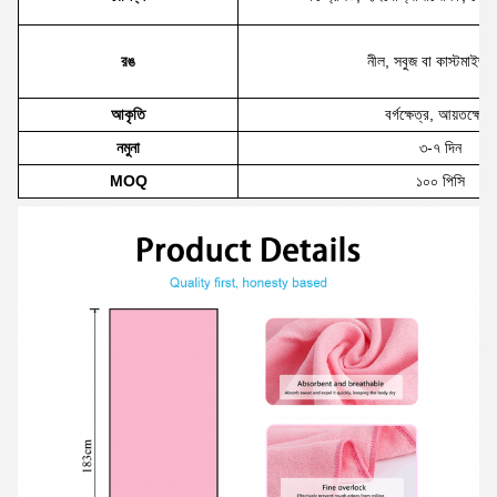
রঙ
নীল, সবুজ বা কাস্টমাইজ
আকৃতি
বর্গক্ষেত্র, আয়তক্ষেত্র
নমুনা
৩-৭ দিন
MOQ
১০০ পিসি