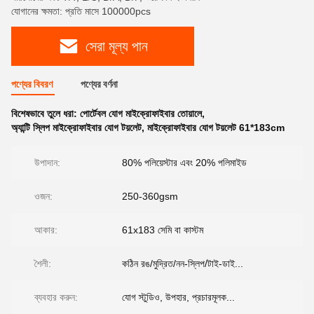
যোগানের ক্ষমতা: প্রতি মাসে 100000pcs
সেরা মূল্য পান
পণ্যের বিবরণ
পণ্যের বর্ণনা
বিশেষভাবে তুলে ধরা:
পোর্টেবল যোগ মাইক্রোফাইবার তোয়ালে
,
অ্যান্টি স্লিপ মাইক্রোফাইবার যোগ টয়লেট
,
মাইক্রোফাইবার যোগ টয়লেট 61*183cm
উপাদান:
80% পলিয়েস্টার এবং 20% পলিমাইড
ওজন:
250-360gsm
আকার:
61x183 সেমি বা কাস্টম
শৈলী:
কঠিন রঙ/মুদ্রিত/নন-স্লিপ/টাই-ডাই...
ব্যবহার করুন:
যোগ স্টুডিও, উপহার, প্রচারমূলক...