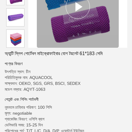
অ্যান্টি স্লিপ পোর্টেবল মাইক্রোফাইবার যোগ টয়লেট 61*183 সেমি
পণ্যের বিবরণ
উৎপত্তি স্থল: চীন
পরিচিতিমুলক নাম: AQUACOOL
সাক্ষ্যদান: OEKO, SGS, GRS, BSCI, SEDEX
মডেল নম্বার: AQYT-1063
পেমেন্ট এবং শিপিং শর্তাবলী
ন্যূনতম চাহিদার পরিমাণ: 100 পিসি
মূল্য: negotiable
প্যাকেজিং বিবরণ: ওপিপি ব্যাগ
ডেলিভারি সময়: 15-25 দিন
পরিশোধের শর্ত: T/T, L/C, D/A, D/P, ওয়েস্টার্ন ইউনিয়ন