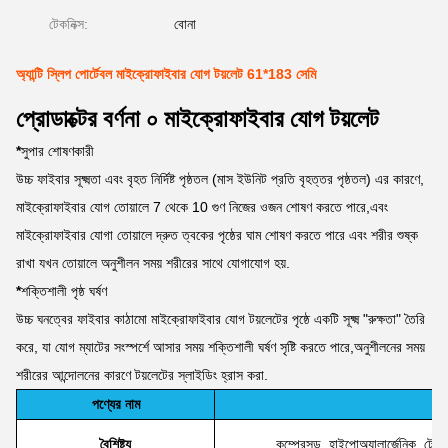
টেকনিক্স:
বোনা
অ্যান্টি স্লিপ পোর্টেবল মাইক্রোফাইবার যোগ টয়লেট 61*183 সেমি
প্রোডাক্টের বর্ণনা ০ মাইক্রোফাইবার যোগ টয়লেট
*
সুপার শোষণকারী
উচ্চ ফাইবার সূক্ষ্মতা এবং বৃহত নির্দিষ্ট পৃষ্ঠতল (মাস ইউনিট প্রতি বৃহত্তর পৃষ্ঠতল) এর কারণে,
মাইক্রোফাইবার যোগ তোয়ালে 7 থেকে 10 গুণ নিজের ওজন শোষণ করতে পারে,এবং
মাইক্রোফাইবার যোগা তোয়ালে দ্রুত ত্বকের পৃষ্ঠের ঘাম শোষণ করতে পারে এবং শরীর শুষ্ক
রাখা যখন তোয়ালে অনুশীলন সময় শরীরের সাথে যোগাযোগ হয়.
*
শক্তিশালী পৃষ্ঠ ঘর্ষণ
উচ্চ ঘনত্বের ফাইবার কাঠামো মাইক্রোফাইবার যোগ টয়লেটের পৃষ্ঠে একটি সূক্ষ্ম "রুক্ষতা" তৈরি
করে, যা যোগ ম্যাটের সংস্পর্শে আসার সময় শক্তিশালী ঘর্ষণ সৃষ্টি করতে পারে,অনুশীলনের সময়
শরীরের আন্দোলনের কারণে টয়লেটের স্লাইডিং হ্রাস করা.
পণ্যের নাম
বৈশিষ্ট্য
কম্প্রেসড, হাইপোঅ্যালার্জেনিক, টেক