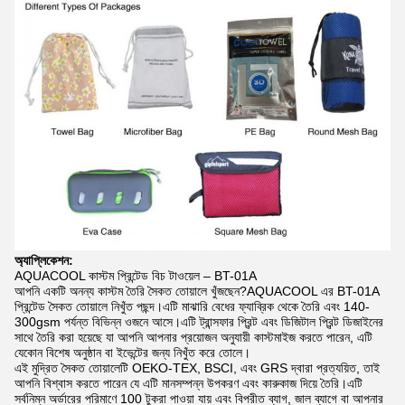
অ্যাপ্লিকেশন:
AQUACOOL কাস্টম প্রিন্টেড বিচ টাওয়েল – BT-01A
আপনি একটি অনন্য কাস্টম তৈরি সৈকত তোয়ালে খুঁজছেন?AQUACOOL এর BT-01A
প্রিন্টেড সৈকত তোয়ালে নিখুঁত পছন্দ।এটি মাঝারি বেধের ফ্যাব্রিক থেকে তৈরি এবং 140-
300gsm পর্যন্ত বিভিন্ন ওজনে আসে।এটি ট্রান্সফার প্রিন্ট এবং ডিজিটাল প্রিন্ট ডিজাইনের
সাথে তৈরি করা হয়েছে যা আপনি আপনার প্রয়োজন অনুযায়ী কাস্টমাইজ করতে পারেন, এটি
যেকোন বিশেষ অনুষ্ঠান বা ইভেন্টের জন্য নিখুঁত করে তোলে।
এই মুদ্রিত সৈকত তোয়ালেটি OEKO-TEX, BSCI, এবং GRS দ্বারা প্রত্যয়িত, তাই
আপনি বিশ্বাস করতে পারেন যে এটি মানসম্পন্ন উপকরণ এবং কারুকাজ দিয়ে তৈরি।এটি
সর্বনিম্ন অর্ডারের পরিমাণে 100 টুকরা পাওয়া যায় এবং বিপরীত ব্যাগ, জাল ব্যাগে বা আপনার