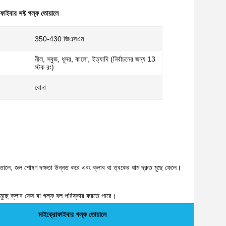
োফাইবার সফ্ট গল্ফ তোয়ালে
350-430 জিএসএম
নীল, সবুজ, ধূসর, কালো, ইত্যাদি (নির্বাচনের জন্য 13
স্টক রং)
বোনা
ে তোলে, জল শোষণ দক্ষতা উন্নত করে এবং ক্লাব বা ত্বকের ঘাম দ্রুত মুছে ফেলে।
 মুছে ক্লাব ফেস বা গল্ফ বল পরিষ্কার করতে পারে।
মাইক্রোফাইবার গল্ফ তোয়ালে