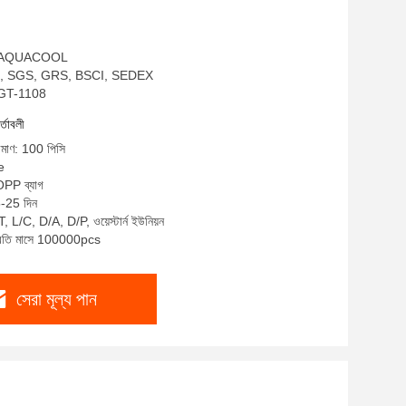
াম: AQUACOOL
EKO, SGS, GRS, BSCI, SEDEX
AQGT-1108
র্তাবলী
রিমাণ: 100 পিসি
e
 OPP ব্যাগ
5-25 দিন
T, L/C, D/A, D/P, ওয়েস্টার্ন ইউনিয়ন
 প্রতি মাসে 100000pcs
সেরা মূল্য পান