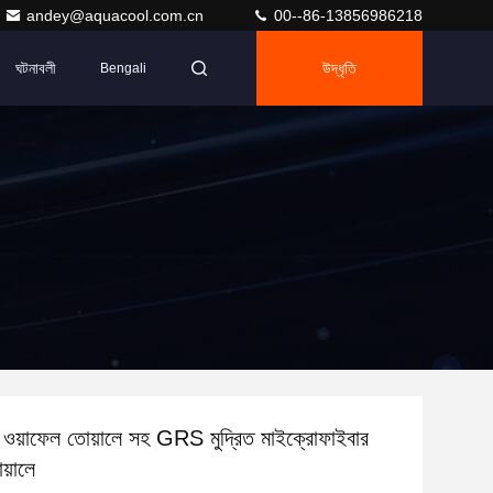
andey@aquacool.com.cn
00--86-13856986218
ঘটনাবলী
উদ্ধৃতি
Bengali
 ওয়াফেল তোয়ালে সহ GRS মুদ্রিত মাইক্রোফাইবার
য়ালে