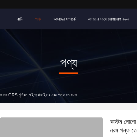
বাড়ি
পণ্য
আমাদের সম্পর্কে
আমাদের সাথে যোগাযোগ করুন
পণ্য
লে সহ GRS মুদ্রিত মাইক্রোফাইবার নরম গল্ফ তোয়ালে
কাস্টম লোগো
নরম গল্ফ তো