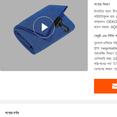
পণ্যের বিবরণ
উৎপত্তি স্থল: চীন
পরিচিতিমুলক ন
সাক্ষ্যদান: O
মডেল নম্বার: 
পেমেন্ট এবং শিপিং শ
ন্যূনতম চাহিদার প
মূল্য: negotiabl
প্যাকেজিং বিবরণ:
ডেলিভারি সময়: 1
পরিশোধের শর্ত: T/
যোগানের ক্ষমতা:
পণ্যের বর্ণনা