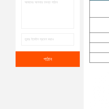
পাঠান