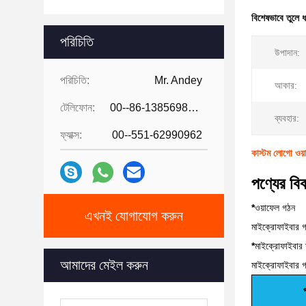
বিশেষভাবে তুলে 
পরিচিতি
উপাদান:
পরিচিতি:
Mr. Andey
আকার:
টেলিফোন:
00--86-13856986218
ব্যবহার:
ফ্যাক্স:
00--551-62990962
কাস্টম লোগো ওয়
পণ্যের ব
*
ওয়াফেল গঠন
এখনই যোগাযোগ করুন
মাইক্রোফাইবার গল
*
মাইক্রোফাইবার 
আমাদের মেইল ​​করুন
মাইক্রোফাইবার গ