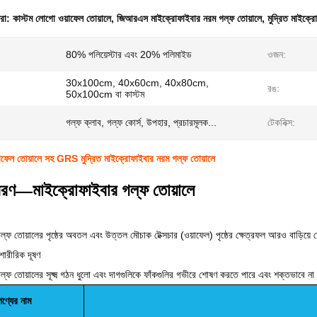
ধরা:
কাস্টম লোগো ওয়াফেল তোয়ালে
,
জিআরএস মাইক্রোফাইবার নরম গল্ফ তোয়ালে
,
মুদ্রিত মাইক্র
80% পলিয়েস্টার এবং 20% পলিমাইড
ওজন:
30x100cm, 40x60cm, 40x80cm,
রঙ:
50x100cm বা কাস্টম
গল্ফ ক্লাব, গল্ফ কোর্স, উপহার, প্রচারমূলক...
টেকনিক্স:
াফেল তোয়ালে সহ GRS মুদ্রিত মাইক্রোফাইবার নরম গল্ফ তোয়ালে
িবরণ—মাইক্রোফাইবার গল্ফ তোয়ালে
্ফ তোয়ালের পৃষ্ঠের অবতল এবং উত্তল মৌচাক টেক্সচার (ওয়াফেল) পৃষ্ঠের ক্ষেত্রফল আরও বাড়িয়
শারীরিক দূষণ
ল্ফ তোয়ালের সূক্ষ্ম গঠন ধুলো এবং দাগগুলিকে ফাঁকগুলির গভীরে শোষণ করতে পারে এবং শক্তভাবে না
পণ্যের নাম