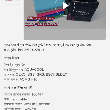
দ্রুত শুকনো ক্যাম্পিং, খেলাধুলা, সৈকত, ব্যাকপ্যাকিং, যোগব্যায়াম, জিম
মাইক্রোফাইবার স্পোর্টস তোয়ালে
পণ্যের বিবরণ
উৎপত্তি স্থল: চীন
পরিচিতিমুলক নাম: AQUACOOL
সাক্ষ্যদান: OEKO, SGS, GRS, BSCI, SEDEX
মডেল নম্বার: AQMGT-10
পেমেন্ট এবং শিপিং শর্তাবলী
ন্যূনতম চাহিদার পরিমাণ: 100 পিসি
মূল্য: negotiable
প্যাকেজিং বিবরণ: ওপিপি ব্যাগ, জাল ব্যাগ
ডেলিভারি সময়: 15-25 দিন