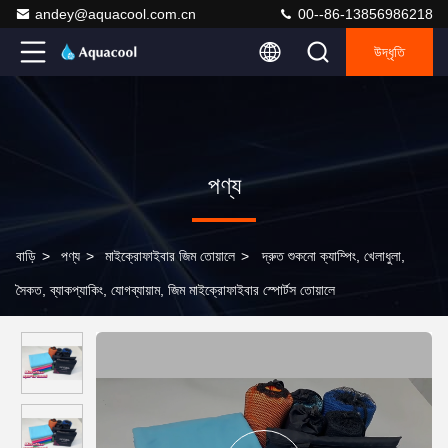
andey@aquacool.com.cn
00--86-13856986218
উদ্ধৃতি
পণ্য
বাড়ি
>
পণ্য
>
মাইক্রোফাইবার জিম তোয়ালে
>
দ্রুত শুকনো ক্যাম্পিং, খেলাধুলা,
সৈকত, ব্যাকপ্যাকিং, যোগব্যায়াম, জিম মাইক্রোফাইবার স্পোর্টস তোয়ালে