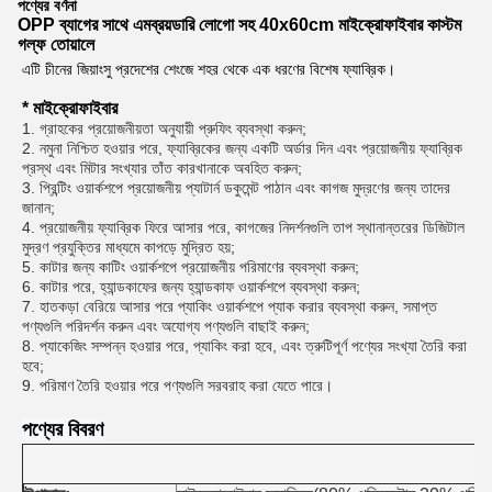
পণ্যের বর্ণনা
OPP ব্যাগের সাথে এমব্রয়ডারি লোগো সহ 40x60cm মাইক্রোফাইবার কাস্টম
গল্ফ তোয়ালে
এটি চীনের জিয়াংসু প্রদেশের শেংজে শহর থেকে এক ধরণের বিশেষ ফ্যাব্রিক।
* মাইক্রোফাইবার
1. গ্রাহকের প্রয়োজনীয়তা অনুযায়ী প্রুফিং ব্যবস্থা করুন;
2. নমুনা নিশ্চিত হওয়ার পরে, ফ্যাব্রিকের জন্য একটি অর্ডার দিন এবং প্রয়োজনীয় ফ্যাব্রিক
প্রস্থ এবং মিটার সংখ্যার তাঁত কারখানাকে অবহিত করুন;
3. প্রিন্টিং ওয়ার্কশপে প্রয়োজনীয় প্যাটার্ন ডকুমেন্ট পাঠান এবং কাগজ মুদ্রণের জন্য তাদের
জানান;
4. প্রয়োজনীয় ফ্যাব্রিক ফিরে আসার পরে, কাগজের নিদর্শনগুলি তাপ স্থানান্তরের ডিজিটাল
মুদ্রণ প্রযুক্তির মাধ্যমে কাপড়ে মুদ্রিত হয়;
5. কাটার জন্য কাটিং ওয়ার্কশপে প্রয়োজনীয় পরিমাণের ব্যবস্থা করুন;
6. কাটার পরে, হ্যান্ডকাফের জন্য হ্যান্ডকাফ ওয়ার্কশপে ব্যবস্থা করুন;
7. হাতকড়া বেরিয়ে আসার পরে প্যাকিং ওয়ার্কশপে প্যাক করার ব্যবস্থা করুন, সমাপ্ত
পণ্যগুলি পরিদর্শন করুন এবং অযোগ্য পণ্যগুলি বাছাই করুন;
8. প্যাকেজিং সম্পন্ন হওয়ার পরে, প্যাকিং করা হবে, এবং ত্রুটিপূর্ণ পণ্যের সংখ্যা তৈরি করা
হবে;
9. পরিমাণ তৈরি হওয়ার পরে পণ্যগুলি সরবরাহ করা যেতে পারে।
পণ্যের বিবরণ