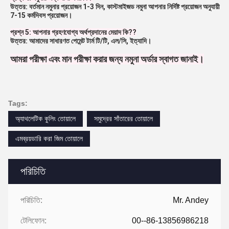
উত্তর: বর্তমান নমুনার প্রয়োজন 1-3 দিন, কাস্টমাইজড নমুনা আপনার নির্দিষ্ট প্রয়োজন অনুযায়ী 
7-15 কর্মদিবস প্রয়োজন।
প্রশ্ন 5: আপনার গ্রহণযোগ্য অর্থপ্রদানের মেয়াদ কি?
?
উত্তর: আমাদের সাধারণত পেমেন্ট টার্ম টি/টি, এল/সি, ইত্যাদি।
আমরা পরীক্ষা এবং মান পরীক্ষা করার জন্য নমুনা অর্ডার স্বাগত জানাই।
Tags:
অ্যাথলেটিক কুলিং তোয়ালে
সমুদ্রের সাঁতারের তোয়ালে
এমব্রয়ডারি করা জিম তোয়ালে
পরিচিতি
পরিচিতি:
Mr. Andey
টেলিফোন:
00--86-13856986218