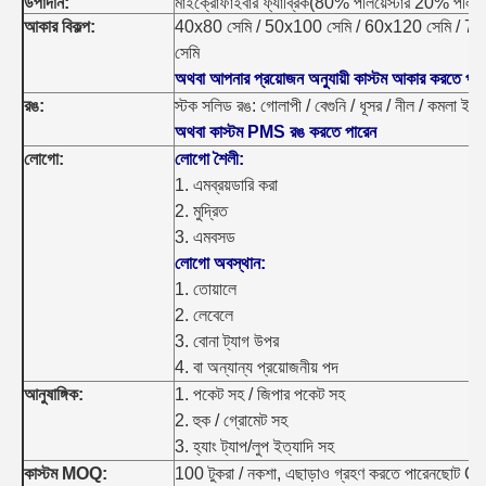
উপাদান:
মাইক্রোফাইবার ফ্যাব্রিক
(80% পলিয়েস্টার 20% পলিমা
আকার বিকল্প:
40x80 সেমি / 50x100 সেমি / 60x120 সেমি / 7
সেমি
অথবা আপনার প্রয়োজন অনুযায়ী কাস্টম আকার করতে পা
রঙ:
স্টক সলিড রঙ: গোলাপী / বেগুনি / ধূসর / নীল / কমলা ইত্য
অথবা কাস্টম PMS রঙ করতে পারেন
লোগো:
লোগো শৈলী:
1. এমব্রয়ডারি করা
2. মুদ্রিত
3. এমবসড
লোগো অবস্থান:
1. তোয়ালে
2. লেবেলে
3. বোনা ট্যাগ উপর
4. বা অন্যান্য প্রয়োজনীয় পদ
আনুষাঙ্গিক:
1. পকেট সহ / জিপার পকেট সহ
2. হুক / গ্রোমেট সহ
3. হ্যাং ট্যাপ/লুপ ইত্যাদি সহ
কাস্টম MOQ:
100 টুকরা / নকশা, এছাড়াও গ্রহণ করতে পারেন
ছোট QTY 