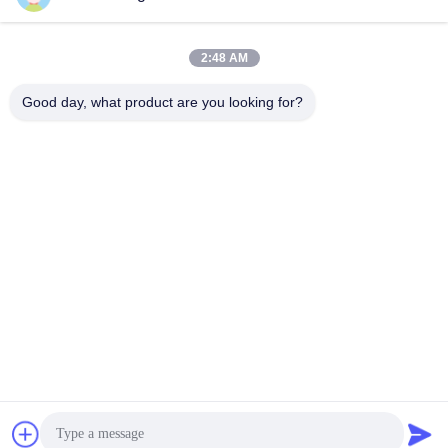
মাইক্রোফাইবার ভ্রমণ সেরা জিম
সঙ্গে জিম জন্য ক্রীড়া তোয়ালে
তোয়ালে ইভেন্টের জন্য ব্যাগ সহ
সেরা মূল্য পান
সেরা মূল্য পান
2:48 AM
Good day, what product are you looking for?
Hefei Aqua Cool Co., Ltd.
andey@aquacool.com.cn
00--86-13856986218
26 তম তলা, C7 বিল্ডিং, বিনহু নতুন জেলা, হেফেই, চীন
চীন ভাল মানের মাইক্রোফাইবার স্পোর্টস তোয়ালে সরবরাহকারী.কপিরাইট © 2022-
2026 microfibersportstowel.com . সব সত্ত্বসংরক্ষিত