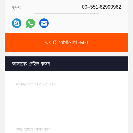
ফ্যাক্স:
00--551-62990962
এখনই যোগাযোগ করুন
আমাদের মেইল ​​করুন