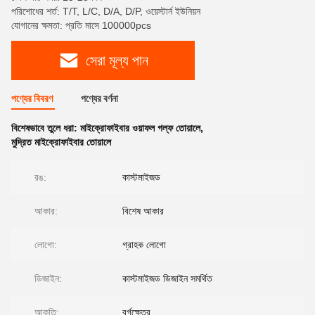
পরিশোধের শর্ত: T/T, L/C, D/A, D/P, ওয়েস্টার্ন ইউনিয়ন
যোগানের ক্ষমতা: প্রতি মাসে 100000pcs
সেরা মূল্য পান
পণ্যের বিবরণ
পণ্যের বর্ণনা
বিশেষভাবে তুলে ধরা:
মাইক্রোফাইবার ওয়াফল গল্ফ তোয়ালে
,
মুদ্রিত মাইক্রোফাইবার তোয়ালে
রঙ:
কাস্টমাইজড
আকার:
বিশেষ আকার
লোগো:
গ্রাহক লোগো
ডিজাইন:
কাস্টমাইজড ডিজাইন সমর্থিত
আকৃতি:
বর্গক্ষেত্র