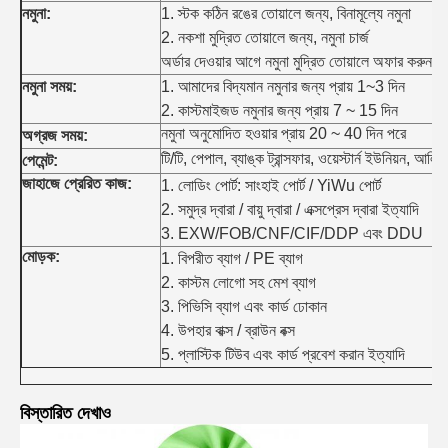
নমুনা:
1. স্টক কঠিন রঙের তোয়ালে জন্য, বিনামূল্যে নমুনা
2. নকশা মুদ্রিত তোয়ালে জন্য, নমুনা চার্জ
অর্ডার দেওয়ার আগে নমুনা মুদ্রিত তোয়ালে অফার করুন।
নমুনা সময়:
1. আমাদের বিদ্যমান নমুনার জন্য প্রায় 1~3 দিন
2. কাস্টমাইজড নমুনার জন্য প্রায় 7 ~ 15 দিন
নমুনা অনুমোদিত হওয়ার প্রায় 20 ~ 40 দিন পরে
অগ্রজ সময়:
টি/টি, পেপাল, ব্যাঙ্ক ট্রান্সফার, ওয়েস্টার্ন ইউনিয়ন, আলিবা
পেমেন্ট:
জাহাজে প্রেরিত কাজ:
1. লোডিং পোর্ট: সাংহাই পোর্ট / YiWu পোর্ট
2. সমুদ্র দ্বারা / বায়ু দ্বারা / এক্সপ্রেস দ্বারা ইত্যাদি
3. EXW/FOB/CNF/CIF/DDP এবং DDU
মোড়ক:
1. বিপরীত ব্যাগ / PE ব্যাগ
2. কাস্টম লোগো সহ মেশ ব্যাগ
3. পিভিসি ব্যাগ এবং কার্ড ঢোকান
4. উপহার বাক্স / ব্রাউন বক্স
5. প্লাস্টিক টিউব এবং কার্ড প্রবেশ করান ইত্যাদি
বিস্তারিত দেখাও