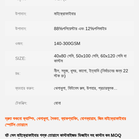
উপাদান:
মাইক্রোফাইবার
উপাদান:
88%পলিয়েস্টার এবং 12%পলিমাইড
ওজন:
140-300GSM
40x80 সেমি, 50x100 সেমি, 60x120 সেমি বা
SIZE:
কাস্টম
নীল, সবুজ, ধূসর, কালো, ইত্যাদি (নির্বাচনের জন্য 22
রঙ:
স্টক রং)
ব্যবহার করুন:
খেলাধুলা, ফিটনেস রুম, উপহার, প্রচারমূলক...
টেকনিক্স:
বোনা
দ্রুত শুকনো ক্যাম্পিং, খেলাধুলা, সৈকত, ব্যাকপ্যাকিং, যোগব্যায়াম, জিম মাইক্রোফাইবার
স্পোর্টস তোয়ালে
হট সেল মাইক্রোফাইবার গল্ফ তোয়ালে কাস্টমাইজড ডিজাইন সহ কাস্টম কম MOQ