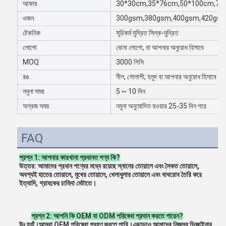
আকার
30*30cm,35*76cm,50*100cm,70*140
ওজন
300gsm,380gsm,400gsm,420gs
টেকনিক
সূচিকর্ম মুদ্রিত সিল্ক-মুদ্রিত
লোগো
বোনা লোগো, বা আপনার অনুরোধ হিসাবে
MOQ
3000 পিসি
রঙ
নীল, গোলাপী, হলুদ বা আপনার অনুরোধ হিসাবে
নমুনা সময়
5 ~ 10 দিন
অগ্রজ সময়
নমুনা অনুমোদিত হওয়ার 25-35 দিন পরে
FAQ
প্রশ্ন 1: আপনার কারখানা প্রধানত পণ্য কি?
উত্তর: আমাদের প্রধান পণ্যের মধ্যে রয়েছে স্নানের তোয়ালে এবং সৈকত তোয়ালে, 
অবশ্যই হাতের তোয়ালে, মুখের তোয়ালে, খেলাধুলার তোয়ালে এবং বাথরোব তৈরি করে
ইত্যাদি, গ্রাহকের চাহিদা মেটাতে।
প্রশ্ন 2: আপনি কি OEM বা ODM পরিষেবা প্রদান করতে পারেন?
উঃ হ্যাঁ।আমরা OEM পরিষেবা গ্রহণ করতে পারি।এছাড়াও আমাদের নিজস্ব ডিজাইনার 