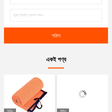
পাঠান
একই পণ্য
ভিডিও
ভিডিও