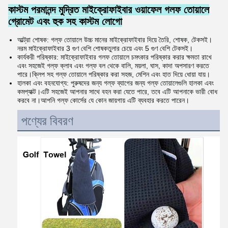
কাস্টম পরমানন্দ মুদ্রিত মাইক্রোফাইবার ওয়াফেল গলফ তোয়ালে
গ্রোমেট এবং হুক সহ কাস্টম লোগো
আল্ট্রা শোষক: গল্ফ তোয়ালে উচ্চ মানের মাইক্রোফাইবার দিয়ে তৈরি, শোষক, টেকসই।
নরম মাইক্রোফাইবার 3 গুণ বেশি শোষক
তুলার চেয়ে এবং 5 গুণ বেশি টেকসই।
কার্যকরী পরিষ্কার: মাইক্রোফাইবার গলফ তোয়ালে চমৎকার পরিষ্কার করার ক্ষমতা রাখে
এবং সহজেই গল্ফ ক্লাব এবং গল্ফ বল থেকে বালি, ময়লা, ঘাস, কাদা অপসারণ করতে
পারে।ক্লিপ সহ গল্ফ তোয়ালে পরিষ্কার করা সহজ, মেশিন এবং হাত দিয়ে ধোয়া যায়।
হালকা এবং বহনযোগ্য: পুরুষদের জন্য গল্ফ ব্যাগের জন্য গল্ফ তোয়ালেগুলি হালকা এবং
কমপ্যাক্ট।এটি সহজেই আপনার সাথে বহন করা যেতে পারে, তবে এটি আপনাকে ভারী বোধ
করবে না।আপনি গল্ফ কোর্সের যে কোন জায়গায় এটি ব্যবহার করতে পারেন।
পণ্যের বিবরণ