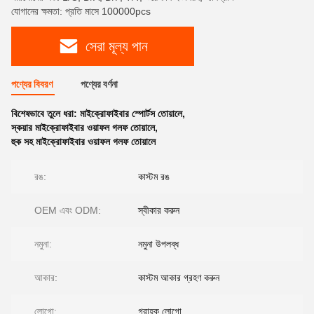
যোগানের ক্ষমতা: প্রতি মাসে 100000pcs
সেরা মূল্য পান
পণ্যের বিবরণ
পণ্যের বর্ণনা
বিশেষভাবে তুলে ধরা:
মাইক্রোফাইবার স্পোর্টস তোয়ালে
,
স্কয়ার মাইক্রোফাইবার ওয়াফল গলফ তোয়ালে
,
হুক সহ মাইক্রোফাইবার ওয়াফল গলফ তোয়ালে
রঙ:
কাস্টম রঙ
OEM এবং ODM:
স্বীকার করুন
নমুনা:
নমুনা উপলব্ধ
আকার:
কাস্টম আকার গ্রহণ করুন
লোগো:
গ্রাহক লোগো