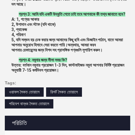
দল আছে।
প্রশ্ন 3: আমি যদি একটি উদ্ধৃতি পেতে চাই তবে আপনাকে কী তথ্য জানাতে হবে?
A: 1, পণ্যের আকার
2, উপাদান এবং স্টাফ (যদি থাকে)
3, প্যাকেজ
4, পরিমাণ
5, যদি সম্ভব হয় চেক করার জন্য আমাদের কিছু ছবি এবং ডিজাইন পাঠান, যাতে আমরা 
আপনার অনুরোধ হিসাবে সেরা করতে পারি।অন্যথায়, আমরা করব
আপনার রেফারেন্সের জন্য বিশদ সহ প্রাসঙ্গিক পণ্যগুলি সুপারিশ করুন।
প্রশ্ন 4: নমুনার জন্য সীসা সময় কি?
উত্তর: বর্তমান নমুনার প্রয়োজন 1-3 দিন, কাস্টমাইজড নমুনা আপনার নির্দিষ্ট প্রয়োজন 
অনুযায়ী 7-15 কর্মদিবস প্রয়োজন।
Tags:
ওয়াফল সৈকত তোয়ালে
রিসর্ট সৈকত তোয়ালে
পরিবেশ বান্ধব সৈকত তোয়ালে
পরিচিতি