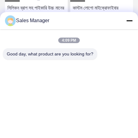
সিলিকন ব্রাশ সহ পাইকারি উচ্চ মানের
কাস্টম লোগো মাইক্রোফাইবার
কাস্টমাইজযোগ্য মাইক্রোফাইবার
পুনর্ব্যবহৃত পলিস্টার ওয়াফল ওয়েভ
Sales Manager
মুদ্রিত গল্ফ তোয়ালে সেট
গলফ জিম তোয়ালে
সেরা মূল্য পান
সেরা মূল্য পান
4:09 PM
Good day, what product are you looking for?
Hefei Aqua Cool Co., Ltd.
andey@aquacool.com.cn
00--86-13856986218
26 তম তলা, C7 বিল্ডিং, বিনহু নতুন জেলা, হেফেই, চীন