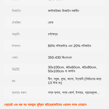
ডিজাইন:
কাস্টমাইজড ডিজাইন সমর্থিত
টেকনিক্স:
বোনা
আকৃতি:
বর্গক্ষেত্র
উপাদান:
80% পলিয়েস্টার এবং 20% পলিমাইড
ওজন:
350-430 জিএসএম
30x100cm, 40x60cm, 40x80cm,
SIZE:
50x100cm বা কাস্টম
নীল, সবুজ, ধূসর, কালো, ইত্যাদি (নির্বাচনের জন্য
রঙ:
13 স্টক রং)
ব্যবহার করুন:
গল্ফ ক্লাব, গল্ফ কোর্স, উপহার, প্রচারমূলক...
গ্রোমেট এবং হুক সহ পরমানন্দ মুদ্রিত মাইক্রোফাইবার ওয়াফল গলফ তোয়ালে