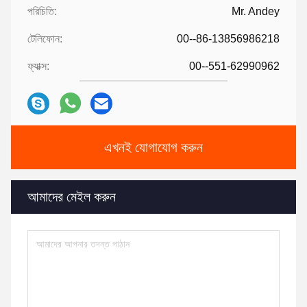
পরিচিতি:
Mr. Andey
টেলিফোন:
00--86-13856986218
ফ্যাক্স:
00--551-62990962
এখনই যোগাযোগ করুন
আমাদের মেইল ​​করুন