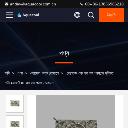
andey@aquacool.com.cn
00--86-13856986218
উদ্ধৃতি
পণ্য
বাড়ি
>
পণ্য
>
ওয়াফেল গল্ফ তোয়ালে
>
গ্রোমেট এবং হুক সহ পরমানন্দ মুদ্রিত
মাইক্রোফাইবার ওয়াফল গলফ তোয়ালে