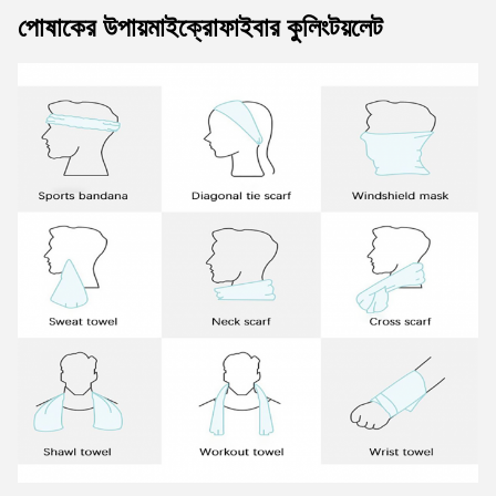
পোষাকের উপায়
মাইক্রোফাইবার কুলিং
টয়লেট