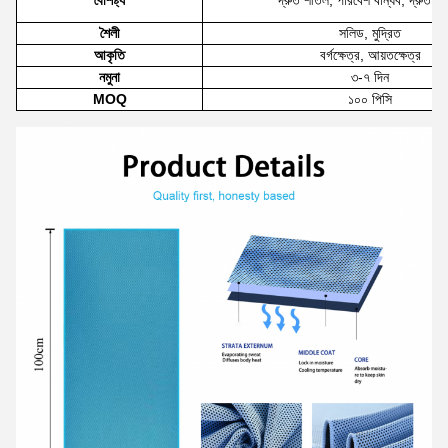
বৈশিষ্ট্য
দ্রুত শীতল, পরিবেশ বান্ধব, দ্রুত শু
শৈলী
সলিড, মুদ্রিত
আকৃতি
বর্গক্ষেত্র, আয়তক্ষেত্র
নমুনা
৩-৭ দিন
MOQ
১০০ পিসি