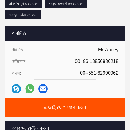
তাত্ক্ষণিক কুলিং তোয়ালে
ঘাড়ের জন্য শীতল তোয়ালে
পরমানন্দ কুলিং তোয়ালে
পরিচিতি
পরিচিতি:
Mr. Andey
টেলিফোন:
00--86-13856986218
ফ্যাক্স:
00--551-62990962
এখনই যোগাযোগ করুন
আমাদের মেইল ​​করুন