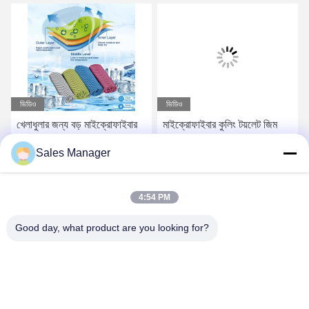
ভিডিও
ভিডিও
খেলাধুলার জন্য বড় মাইক্রোফাইবার
মাইক্রোফাইবার কুলিং টয়লেট জিম
আইস ওয়েট কুলিং তোয়ালে ন্যাকড়া
টয়লেট জিপ পকেট সহ নরম শ্বাস
Sales Manager
50x100 90x180
প্রশ্বাসের
সেরা মূল্য পান
সেরা মূল্য পান
4:54 PM
Good day, what product are you looking for?
Hefei Aqua Cool Co., Ltd.