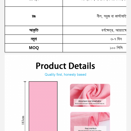
রঙ
নীল, সবুজ বা কাস্টমাইজ
আকৃতি
বর্গক্ষেত্র, আয়তক্ষেত্র
নমুনা
৩-৭ দিন
MOQ
১০০ পিসি