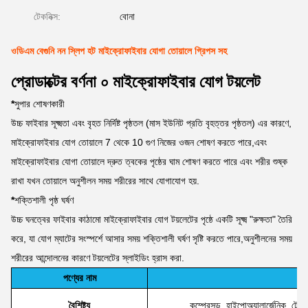
টেকনিক্স:
বোনা
ওডিএম বেগুনি নন স্লিপ হট মাইক্রোফাইবার যোগা তোয়ালে গ্রিপস সহ
প্রোডাক্টের বর্ণনা ০ মাইক্রোফাইবার যোগ টয়লেট
*
সুপার শোষণকারী
উচ্চ ফাইবার সূক্ষ্মতা এবং বৃহত নির্দিষ্ট পৃষ্ঠতল (মাস ইউনিট প্রতি বৃহত্তর পৃষ্ঠতল) এর কারণে,
মাইক্রোফাইবার যোগ তোয়ালে 7 থেকে 10 গুণ নিজের ওজন শোষণ করতে পারে,এবং
মাইক্রোফাইবার যোগা তোয়ালে দ্রুত ত্বকের পৃষ্ঠের ঘাম শোষণ করতে পারে এবং শরীর শুষ্ক
রাখা যখন তোয়ালে অনুশীলন সময় শরীরের সাথে যোগাযোগ হয়.
*
শক্তিশালী পৃষ্ঠ ঘর্ষণ
উচ্চ ঘনত্বের ফাইবার কাঠামো মাইক্রোফাইবার যোগ টয়লেটের পৃষ্ঠে একটি সূক্ষ্ম "রুক্ষতা" তৈরি
করে, যা যোগ ম্যাটের সংস্পর্শে আসার সময় শক্তিশালী ঘর্ষণ সৃষ্টি করতে পারে,অনুশীলনের সময়
শরীরের আন্দোলনের কারণে টয়লেটের স্লাইডিং হ্রাস করা.
পণ্যের নাম
বৈশিষ্ট্য
কম্প্রেসড, হাইপোঅ্যালার্জেনিক, টেক