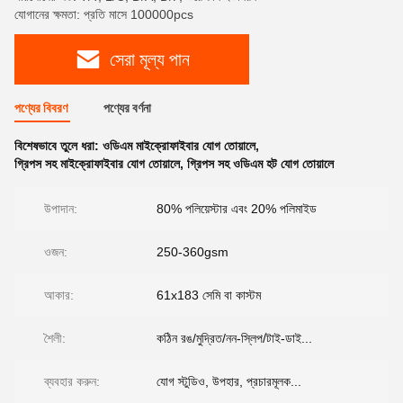
যোগানের ক্ষমতা: প্রতি মাসে 100000pcs
সেরা মূল্য পান
পণ্যের বিবরণ
পণ্যের বর্ণনা
বিশেষভাবে তুলে ধরা:
ওডিএম মাইক্রোফাইবার যোগ তোয়ালে
,
গ্রিপস সহ মাইক্রোফাইবার যোগ তোয়ালে
,
গ্রিপস সহ ওডিএম হট যোগ তোয়ালে
উপাদান:
80% পলিয়েস্টার এবং 20% পলিমাইড
ওজন:
250-360gsm
আকার:
61x183 সেমি বা কাস্টম
শৈলী:
কঠিন রঙ/মুদ্রিত/নন-স্লিপ/টাই-ডাই...
ব্যবহার করুন:
যোগ স্টুডিও, উপহার, প্রচারমূলক...