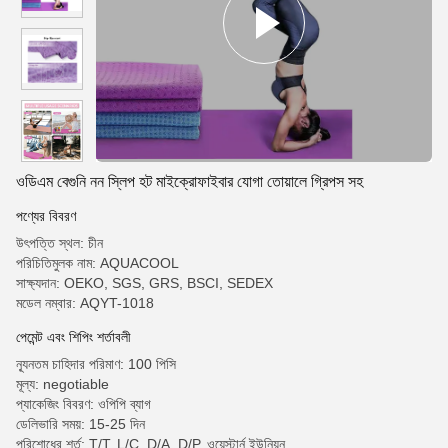
ওডিএম বেগুনি নন স্লিপ হট মাইক্রোফাইবার যোগা তোয়ালে গ্রিপস সহ
পণ্যের বিবরণ
উৎপত্তি স্থল: চীন
পরিচিতিমুলক নাম: AQUACOOL
সাক্ষ্যদান: OEKO, SGS, GRS, BSCI, SEDEX
মডেল নম্বার: AQYT-1018
পেমেন্ট এবং শিপিং শর্তাবলী
ন্যূনতম চাহিদার পরিমাণ: 100 পিসি
মূল্য: negotiable
প্যাকেজিং বিবরণ: ওপিপি ব্যাগ
ডেলিভারি সময়: 15-25 দিন
পরিশোধের শর্ত: T/T, L/C, D/A, D/P, ওয়েস্টার্ন ইউনিয়ন