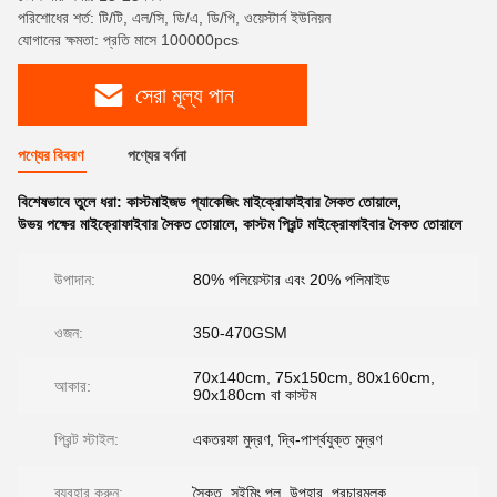
পরিশোধের শর্ত: টি/টি, এল/সি, ডি/এ, ডি/পি, ওয়েস্টার্ন ইউনিয়ন
যোগানের ক্ষমতা: প্রতি মাসে 100000pcs
সেরা মূল্য পান
পণ্যের বিবরণ
পণ্যের বর্ণনা
বিশেষভাবে তুলে ধরা:
কাস্টমাইজড প্যাকেজিং মাইক্রোফাইবার সৈকত তোয়ালে
,
উভয় পক্ষের মাইক্রোফাইবার সৈকত তোয়ালে
,
কাস্টম প্রিন্ট মাইক্রোফাইবার সৈকত তোয়ালে
উপাদান:
80% পলিয়েস্টার এবং 20% পলিমাইড
ওজন:
350-470GSM
70x140cm, 75x150cm, 80x160cm,
আকার:
90x180cm বা কাস্টম
প্রিন্ট স্টাইল:
একতরফা মুদ্রণ, দ্বি-পার্শ্বযুক্ত মুদ্রণ
ব্যবহার করুন:
সৈকত, সুইমিং পুল, উপহার, প্রচারমূলক...