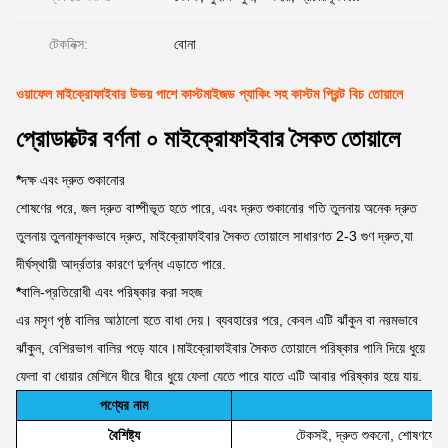
টেকনিক্স:
বোনা
ওয়াফেল মাইক্রোফাইবার উভয় পাশে কাস্টমাইজড প্যাকিং সহ কাস্টম প্রিন্ট বিচ তোয়ালে
প্রোডাক্টের বর্ণনা ০ মাইক্রোফাইবার সৈকত তোয়ালে
*
দক্ষ এবং দ্রুত শুকানোর
শোষণের পরে, জল দ্রুত বাষ্পীভূত হতে পারে, এবং দ্রুত শুকানোর গতি তুলনায় অনেক দ্রুত
তুলনায় তুলনামূলকভাবে দ্রুত, মাইক্রোফাইবার সৈকত তোয়ালে সাধারণত 2-3 গুণ দ্রুত,যা
দীর্ঘস্থায়ী আর্দ্রতার কারণে দুর্গন্ধ এড়াতে পারে.
*
বালি-প্রতিরোধী এবং পরিষ্কার করা সহজ
এর মসৃণ পৃষ্ঠ বালির আঠালো হতে বাধা দেয়। ব্যবহারের পরে, কেবল এটি ঝাঁকুন বা নরমভাবে
ঝাঁকুন, বেশিরভাগ বালির পড়ে যাবে।মাইক্রোফাইবার সৈকত তোয়ালে পরিষ্কার পানি দিয়ে ধুয়ে
ফেলা বা ধোয়ার মেশিনে ধীরে ধীরে ধুয়ে ফেলা যেতে পারে যাতে এটি আবার পরিষ্কার হয়ে যায়.
পণ্যের নাম
বৈশিষ্ট্য
টেকসই, দ্রুত শুকনো, শোষণযোগ্য, স্