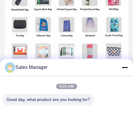
Sales Manager
অপশনাল ফ্যাব্রিক
মাইক্রোফাইবার সৈকত
টয়লেট
6:21 AM
Good day, what product are you looking for?