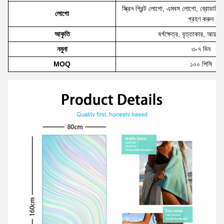
স্ক্রিন প্রিন্ট লোগো, এমবস লোগো, ব্রোডারি
লোগো
গ্রহণ করুন
আকৃতি
বর্গক্ষেত্র, বৃত্তাকার, আয়তক্
নমুনা
৩-৭ দিন
MOQ
১০০ পিসি