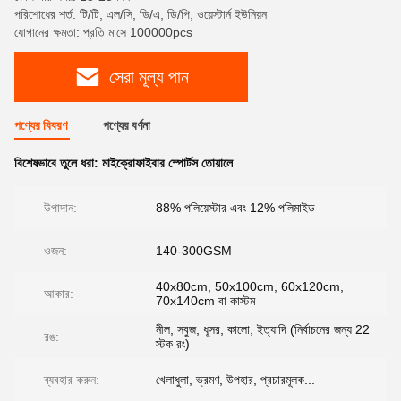
পরিশোধের শর্ত: টি/টি, এল/সি, ডি/এ, ডি/পি, ওয়েস্টার্ন ইউনিয়ন
যোগানের ক্ষমতা: প্রতি মাসে 100000pcs
সেরা মূল্য পান
পণ্যের বিবরণ
পণ্যের বর্ণনা
বিশেষভাবে তুলে ধরা:
মাইক্রোফাইবার স্পোর্টস তোয়ালে
উপাদান:
88% পলিয়েস্টার এবং 12% পলিমাইড
ওজন:
140-300GSM
40x80cm, 50x100cm, 60x120cm,
আকার:
70x140cm বা কাস্টম
নীল, সবুজ, ধূসর, কালো, ইত্যাদি (নির্বাচনের জন্য 22
রঙ:
স্টক রং)
ব্যবহার করুন:
খেলাধুলা, ভ্রমণ, উপহার, প্রচারমূলক...