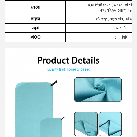
স্ক্রিন প্রিন্ট লোগো, এমবস লোগো, 
লোগো
কাস্টমাইজড লোগো গ্রহণ 
আকৃতি
বর্গক্ষেত্র, বৃত্তাকার, আয়তক্ষ
নমুনা
৩-৭ দিন
MOQ
১০০ পিসি