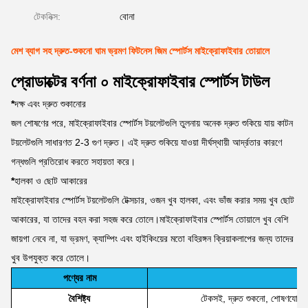
টেকনিক্স:
বোনা
মেশ ব্যাগ সহ দ্রুত-শুকনো ঘাম ভ্রমণ ফিটনেস জিম স্পোর্টস মাইক্রোফাইবার তোয়ালে
প্রোডাক্টের বর্ণনা ০ মাইক্রোফাইবার স্পোর্টস টাউল
*
দক্ষ এবং দ্রুত শুকানোর
জল শোষণের পরে, মাইক্রোফাইবার স্পোর্টস টয়লেটগুলি তুলনায় অনেক দ্রুত শুকিয়ে যায় কাটন
টয়লেটগুলি সাধারণত 2-3 গুণ দ্রুত। এই দ্রুত শুকিয়ে যাওয়া দীর্ঘস্থায়ী আর্দ্রতার কারণে
গন্ধগুলি প্রতিরোধ করতে সহায়তা করে।
*
হালকা ও ছোট আকারের
মাইক্রোফাইবার স্পোর্টস টয়লেটগুলি টেক্সচার, ওজন খুব হালকা, এবং ভাঁজ করার সময় খুব ছোট
আকারের, যা তাদের বহন করা সহজ করে তোলে।মাইক্রোফাইবার স্পোর্টস তোয়ালে খুব বেশি
জায়গা নেবে না, যা ভ্রমণ, ক্যাম্পিং এবং হাইকিংয়ের মতো বহিরঙ্গন ক্রিয়াকলাপের জন্য তাদের
খুব উপযুক্ত করে তোলে।
পণ্যের নাম
বৈশিষ্ট্য
টেকসই, দ্রুত শুকনো, শোষণযোগ্য, স্ক