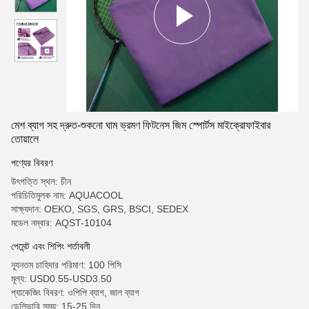
মেশ ব্যাগ সহ দ্রুত-শুকনো ঘাম ভ্রমণ ফিটনেস জিম স্পোর্টস মাইক্রোফাইবার
তোয়ালে
পণ্যের বিবরণ
উৎপত্তি স্থল: চীন
পরিচিতিমুলক নাম: AQUACOOL
সাক্ষ্যদান: OEKO, SGS, GRS, BSCI, SEDEX
মডেল নম্বার: AQST-10104
পেমেন্ট এবং শিপিং শর্তাবলী
ন্যূনতম চাহিদার পরিমাণ: 100 পিসি
মূল্য: USD0.55-USD3.50
প্যাকেজিং বিবরণ: ওপিপি ব্যাগ, জাল ব্যাগ
ডেলিভারি সময়: 15-25 দিন