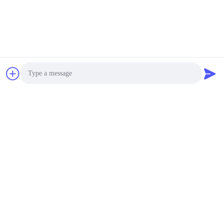
পরিচিতি
পরিচিতি:
Mr. Andey
টেলিফোন:
00--86-13856986218
ফ্যাক্স:
00--551-62990962
এখনই যোগাযোগ করুন
Photo
Video Call
আমাদের মেইল ​​করুন
Audio Call