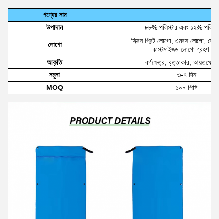
পণ্যের নাম
উপাদান
৮৮% পলিস্টার এবং ১২% পলিয়া
স্ক্রিন প্রিন্ট লোগো, এমবস লোগো, ব্র
লোগো
কাস্টমাইজড লোগো গ্রহণ করু
আকৃতি
বর্গক্ষেত্র, বৃত্তাকার, আয়তক্ষেত্
নমুনা
৩-৭ দিন
MOQ
১০০ পিসি