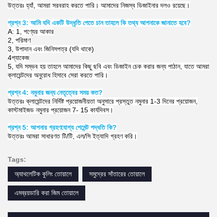
উত্তরঃ হ্যাঁ, আমরা সরবরাহ করতে পারি। আমাদের নিজস্ব ডিজাইনার দলও রয়েছে।
প্রশ্ন 3: আমি যদি একটি উদ্ধৃতি পেতে চান তাহলে কি তথ্য আপনাকে জানাতে হবে?
A: 1, পণ্যের আকার
2, পরিমাণ
3, উপাদান এবং জিনিসপত্র (যদি থাকে)
4প্যাকেজ
5, যদি সম্ভব হয় তাহলে আমাদের কিছু ছবি এবং ডিজাইন চেক করার জন্য পাঠান, যাতে আমরা
ক্লায়েন্টদের অনুরোধ হিসাবে সেরা করতে পারি।
প্রশ্ন 4: নমুনার জন্য নেতৃত্বের সময় কত?
উত্তরঃ ক্লায়েন্টদের নির্দিষ্ট প্রয়োজনীয়তা অনুসারে প্রস্তুত নমুনার 1-3 দিনের প্রয়োজন,
কাস্টমাইজড নমুনার প্রয়োজন 7- 15 কার্যদিবস।
প্রশ্ন 5: আপনার গ্রহণযোগ্য পেমেন্ট পদ্ধতি কি?
উত্তরঃ আমরা সাধারণত টি/টি, এল/সি ইত্যাদি গ্রহণ করি।
Tags:
অ্যাথলেটিক কুলিং তোয়ালে
সমুদ্রের সাঁতারের তোয়ালে
এমব্রয়ডারি করা জিম তোয়ালে