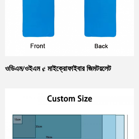
ওডিএম/ওইএম ¢ মাইক্রোফাইবার জিম
টয়লেট