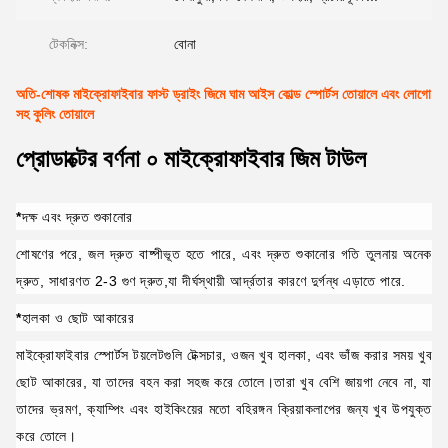
টেকনিক্স:
বোনা
অতি-শোষক মাইক্রোফাইবার ফাস্ট ড্রাইং জিমে ঘাম আইস কোল্ড স্পোর্টস তোয়ালে এবং লোগো
সহ কুলিং তোয়ালে
প্রোডাক্টের বর্ণনা ০ মাইক্রোফাইবার জিম টাউল
*
দক্ষ এবং দ্রুত শুকানোর
শোষণের পরে, জল দ্রুত বাষ্পীভূত হতে পারে, এবং দ্রুত শুকানোর গতি তুলনায় অনেক
দ্রুত, সাধারণত 2-3 গুণ দ্রুত,যা দীর্ঘস্থায়ী আর্দ্রতার কারণে দুর্গন্ধ এড়াতে পারে.
*
হালকা ও ছোট আকারের
মাইক্রোফাইবার স্পোর্টস টয়লেটগুলি টেক্সচার, ওজন খুব হালকা, এবং ভাঁজ করার সময় খুব
ছোট আকারের, যা তাদের বহন করা সহজ করে তোলে।তারা খুব বেশি জায়গা নেবে না, যা
তাদের ভ্রমণ, ক্যাম্পিং এবং হাইকিংয়ের মতো বহিরঙ্গন ক্রিয়াকলাপের জন্য খুব উপযুক্ত
করে তোলে।