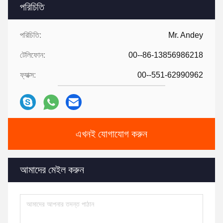
পরিচিতি
পরিচিতি:
Mr. Andey
টেলিফোন:
00--86-13856986218
ফ্যাক্স:
00--551-62990962
এখনই যোগাযোগ করুন
আমাদের মেইল ​​করুন