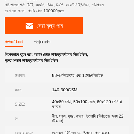
পরিশোধের শর্ত: টি/টি, এল/সি, ডি/এ, ডি/পি, ওয়েস্টার্ন ইউনিয়ন, মানিগ্রাম
যোগানের ক্ষমতা: প্রতি মাসে 100000pcs
সেরা মূল্য পান
পণ্যের বিবরণ
পণ্যের বর্ণনা
বিশেষভাবে তুলে ধরা:
আইস কোল্ড মাইক্রোফাইবার জিম টাউল
,
দ্রুত শুকনো মাইক্রোফাইবার জিম টাউল
উপাদান:
88%পলিয়েস্টার এবং 12%পলিমাইড
ওজন:
140-300GSM
40x80 সেমি, 50x100 সেমি, 60x120 সেমি বা
SIZE:
কাস্টম
নীল, সবুজ, ধূসর, কালো, ইত্যাদি (নির্বাচনের জন্য 22
রঙ:
স্টক রং)
ব্যবহার করুন:
খেলাধুলা, ফিটনেস রুম, উপহার, প্রচারমূলক...