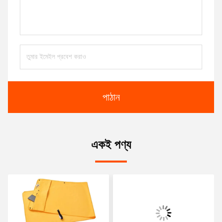
পাঠান
একই পণ্য