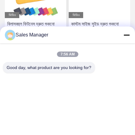
ভিডিও
ভিডিও
বিলাসবহুল ফিটনেস দ্রুত শুকনো
কাস্টম সাইজ সুইড দ্রুত শুকনো
কাস্টম লোগো স্পোর্ট তোয়ালে
সৈকত সুইড ঘাম সমাবেশ জিম লোগো
Sales Manager
মাইক্রোফাইবার ভ্রমণ সেরা জিম
সঙ্গে জিম জন্য ক্রীড়া তোয়ালে
তোয়ালে ইভেন্টের জন্য ব্যাগ সহ
সেরা মূল্য পান
সেরা মূল্য পান
7:56 AM
Good day, what product are you looking for?
Hefei Aqua Cool Co., Ltd.
andey@aquacool.com.cn
00--86-13856986218
26 তম তলা, C7 বিল্ডিং, বিনহু নতুন জেলা, হেফেই, চীন