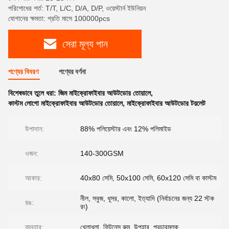
পরিশোধের শর্ত: T/T, L/C, D/A, D/P, ওয়েস্টার্ন ইউনিয়ন
যোগানের ক্ষমতা: প্রতি মাসে 100000pcs
সেরা মূল্য পান
পণ্যের বিবরণ
পণ্যের বর্ণনা
বিশেষভাবে তুলে ধরা:
জিম মাইক্রোফাইবার আউটডোর তোয়ালে
,
কাস্টম লোগো মাইক্রোফাইবার আউটডোর তোয়ালে
,
মাইক্রোফাইবার আউটডোর টয়লেট
উপাদান:
88% পলিয়েস্টার এবং 12% পলিমাইড
ওজন:
140-300GSM
আকার:
40x80 সেমি, 50x100 সেমি, 60x120 সেমি বা কাস্টম
নীল, সবুজ, ধূসর, কালো, ইত্যাদি (নির্বাচনের জন্য 22 স্টক
রঙ:
রং)
ব্যবহার:
খেলাধুলা, ফিটনেস রুম, উপহার, প্রচারমূলক...