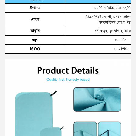
উপাদান
৮৮% পলিস্টার এবং ১২% পলি
স্ক্রিন প্রিন্ট লোগো, এমবস লোগো, 
লোগো
কাস্টমাইজড লোগো গ্রহণ 
আকৃতি
বর্গক্ষেত্র, বৃত্তাকার, আয়তক্ষ
নমুনা
৩-৭ দিন
MOQ
১০০ পিসি