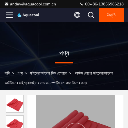
andey@aquacool.com.cn
00--86-13856986218
উদ্ধৃতি
পণ্য
বাড়ি
>
পণ্য
>
মাইক্রোফাইবার জিম তোয়ালে
>
কাস্টম লোগো মাইক্রোফাইবার
আউটডোর মাইক্রোফাইবার সোয়েড স্পোর্টস তোয়ালে জিমের জন্য