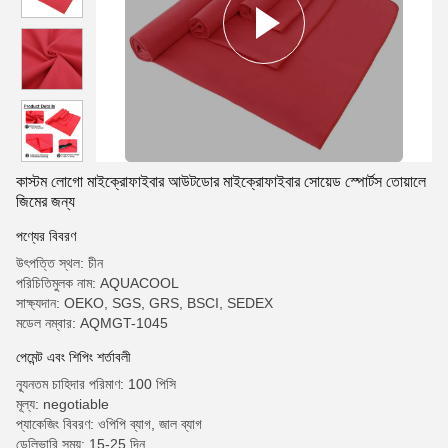
কাস্টম লোগো মাইক্রোফাইবার আউটডোর মাইক্রোফাইবার সোয়েড স্পোর্টস তোয়ালে
জিমের জন্য
পণ্যের বিবরণ
উৎপত্তি স্থল: চীন
পরিচিতিমুলক নাম: AQUACOOL
সাক্ষ্যদান: OEKO, SGS, GRS, BSCI, SEDEX
মডেল নম্বার: AQMGT-1045
পেমেন্ট এবং শিপিং শর্তাবলী
ন্যূনতম চাহিদার পরিমাণ: 100 পিসি
মূল্য: negotiable
প্যাকেজিং বিবরণ: ওপিপি ব্যাগ, জাল ব্যাগ
ডেলিভারি সময়: 15-25 দিন