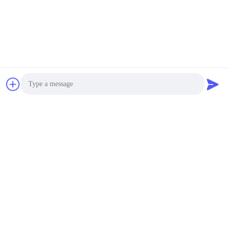
Tags:
অ্যাথলেটিক কুলিং তোয়ালে
সমুদ্রের সাঁতারের তোয়ালে
এমব্রয়ডারি করা জিম তোয়ালে
পরিচিতি
পরিচিতি:
Mr. Andey
টেলিফোন:
00--86-13856986218
Photo
ফ্যাক্স:
00--551-62990962
Video Call
Audio Call
এখনই যোগাযোগ করুন