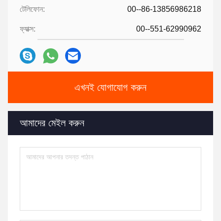
টেলিফোন:
00--86-13856986218
ফ্যাক্স:
00--551-62990962
এখনই যোগাযোগ করুন
আমাদের মেইল ​​করুন