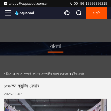
andey@aquacool.com.cn
00--86-13856986218
উদ্ধৃতি
মামলা
বাড়ি
>
মামলা
>
সম্পর্কে সর্বশেষ কোম্পানির মামলা ১৩৮তম ক্যান্টন ফেয়ার
১৩৮তম ক্যান্টন ফেয়ার
2025-11-07