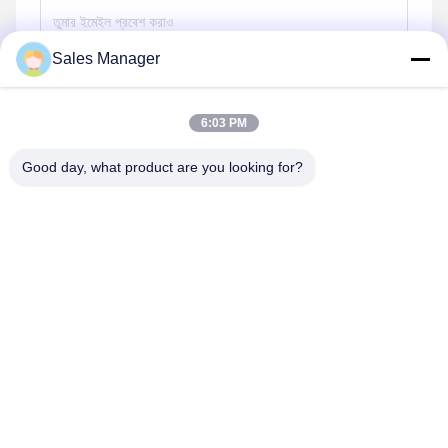
Sales Manager
পাঠান
6:03 PM
Good day, what product are you looking for?
Hefei Aqua Cool Co., Ltd.
andey@aquacool.com.cn
00--86-13856986218
26 তম তলা, C7 বিল্ডিং, বিনহু নতুন জেলা, হেফেই, চীন