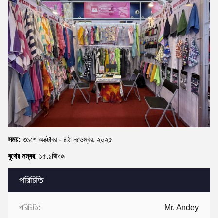
সময়:
৩১শে অক্টোবর - ৪ঠা নভেম্বর, ২০২৫
বুথের নম্বর:
১৫.১জি৩৯
পরিচিতি
পরিচিতি:
Mr. Andey