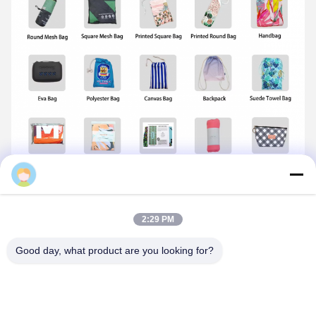
Sales Manager
ঐচ্ছিক কাপড়
—মাইক্রোফাইবার বিচ
টাওয়েল
2:29 PM
Good day, what product are you looking for?