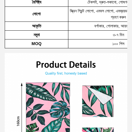
বৈশিষ্ট্য
টেকসই, দ্রুত-শুকানো, শোষণকারী, স্
স্ক্রিন প্রিন্ট লোগো, এমবস লোগো, এমব্রয়ডার
লোগো
গ্রহণ করুন
আকৃতি
বর্গাকার, গোলাকার, আয়তক্ষ
নমুনা
৩-৭ দিন
MOQ
১০০ পিস