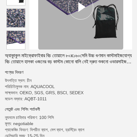
অ্যাকুাকুল মাইক্রোফাইবার বিচ তোয়ালে ৮০x১৬০সেমি উচ্চ গুণমান কাস্টমাইজযোগ্য
বিচ তোয়ালে হালকা ওজনের বড় কাস্টম কোনো বালি নেই দ্রুত শুকনো ওভারসাইজড
বিচ তোয়ালে
পণ্যের বিবরণ
উৎপত্তি স্থল: চীন
পরিচিতিমুলক নাম: AQUACOOL
সাক্ষ্যদান: OEKO, SGS, GRS, BSCI, SEDEX
মডেল নম্বার: AQBT-1011
পেমেন্ট এবং শিপিং শর্তাবলী
ন্যূনতম চাহিদার পরিমাণ: 100 পিসি
মূল্য: negotiable
প্যাকেজিং বিবরণ: বিপরীত ব্যাগ, মেশ ব্যাগ, ড্রস্ট্রিং ব্যাগ
ডেলিভারি সময়: 15-25 দিন