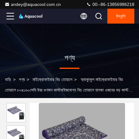
andey@aquacool.com.cn
00--86-13856986218
উদ্ধৃতি
পণ্য
বাড়ি
>
পণ্য
>
মাইক্রোফাইবার বিচ তোয়ালে
>
অ্যাকুাকুল মাইক্রোফাইবার বিচ
তোয়ালে ৮০x১৬০সেমি উচ্চ গুণমান কাস্টমাইজযোগ্য বিচ তোয়ালে হালকা ওজনের বড় কাস্টম
কোনো বালি নেই দ্রুত শুকনো ওভারসাইজড বিচ তোয়ালে