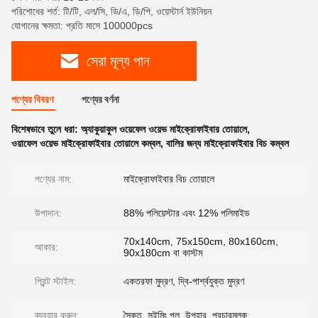
পরিশোধের শর্ত: টি/টি, এল/সি, ডি/এ, ডি/পি, ওয়েস্টার্ন ইউনিয়ন
যোগানের ক্ষমতা: প্রতি মাসে 100000pcs
সেরা মূল্য পান
পণ্যের বিবরণ
পণ্যের বর্ণনা
বিশেষভাবে তুলে ধরা:
অ্যাকুয়াকুল ওয়েফেল ওয়েভ মাইক্রোফাইবার তোয়ালে
,
ওয়াফেল ওয়েভ মাইক্রোফাইবার তোয়ালে কম্বল
,
বালির জন্য মাইক্রোফাইবার বিচ কম্বল
পণ্যের নাম:
মাইক্রোফাইবার বিচ তোয়ালে
উপাদান:
88% পলিয়েস্টার এবং 12% পলিমাইড
70x140cm, 75x150cm, 80x160cm,
আকার:
90x180cm বা কাস্টম
প্রিন্ট স্টাইল:
একতরফা মুদ্রণ, দ্বি-পার্শ্বযুক্ত মুদ্রণ
ব্যবহার করুন:
সৈকত, সুইমিং পুল, উপহার, প্রচারমূলক...